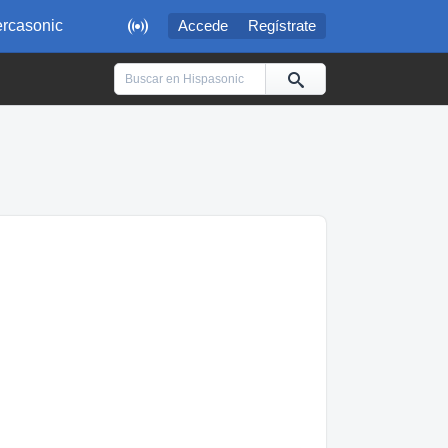

rcasonic
Accede
Regístrate