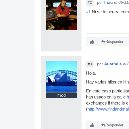
por
Inxu
el 05/1
#2
#1
Ni se te ocurra co
Responder
por
Australia
el 
#3
Hola,
Hay varios hilos en Hi
En este caso particular
mod
han usado en la calle
h
exchanges if there is 
(
http://www.findandm
Responder