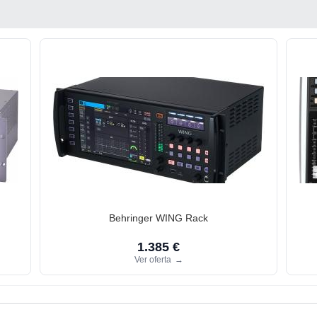
Behringer WING Rack
1.385 €
Ver oferta
→