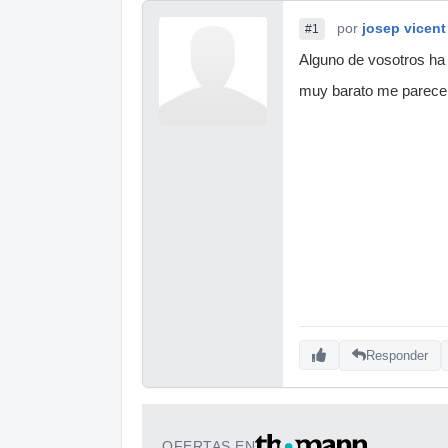
por
josep vicent
#1
Alguno de vosotros ha
muy barato me parece e
Responder
OFERTAS EN