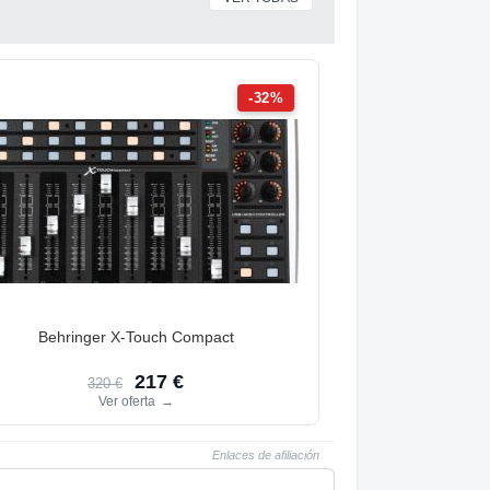
-32%
Behringer X-Touch Compact
217 €
320 €
Ver oferta
→
Enlaces de afiliación