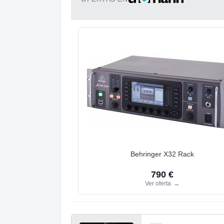
Behringer X32 Rack
790 €
Ver oferta
→