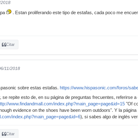
1/2018
mpa
. Estan proliferando este tipo de estafas, cada poco me encue
Citar
06/11/2018
spasonic sobre estas estafas.
https://www.hispasonic.com/foros/sab
, se repite esto de, en su página de preguntas frecuentes, referirse a
ttp://www.findandmall.com/index.php?main_page=page&id=15
"Of co
enough evidence on the shoes have been worn outdoors". Y la página
all.com/index.php?main_page=page&id=6
), si sabes algo de inglés ve
Citar