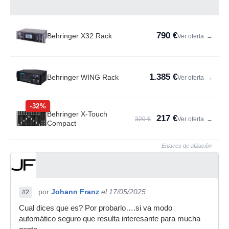
790 €
Behringer X32 Rack
Ver oferta
→
1.385 €
Behringer WING Rack
Ver oferta
→
-32%
Behringer X-Touch
217 €
320 €
Ver oferta
→
Compact
Enlaces de afiliación
por
Johann Franz
el 17/05/2025
#2
Cual dices que es? Por probarlo….si va modo
automático seguro que resulta interesante para mucha