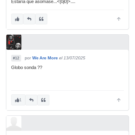
Estaría que asomase...<[0j0]>....
por
We Are More
el 13/07/2025
#12
Globo sonda ??
1