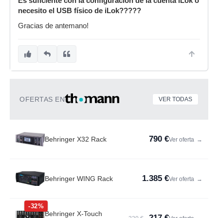
Es suficiente con la configuración de la cuenta iLok o
necesito el USB físico de iLok?????
Gracias de antemano!
OFERTAS EN
VER TODAS
790 €
Behringer X32 Rack
Ver oferta
→
1.385 €
Behringer WING Rack
Ver oferta
→
-32%
Behringer X-Touch
217 €