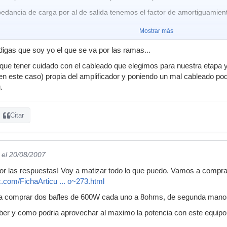
pedancia de carga por al de salida tenemos el factor de amortiguamien
Mostrar más
digas que soy yo el que se va por las ramas...
ue tener cuidado con el cableado que elegimos para nuestra etapa ya
en este caso) propia del amplificador y poniendo un mal cableado p
.
Citar
el 20/08/2007
por las respuestas! Voy a matizar todo lo que puedo. Vamos a compr
z.com/FichaArticu ... o~273.html
 a comprar dos bafles de 600W cada uno a 8ohms, de segunda mano
aber y como podria aprovechar al maximo la potencia con este equip