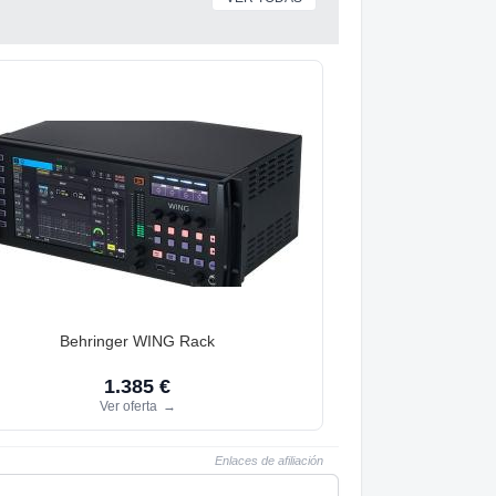
Behringer WING Rack
1.385 €
Ver oferta
→
Enlaces de afiliación