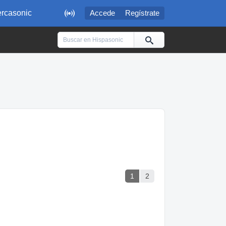

rcasonic
Accede
Regístrate
1
2