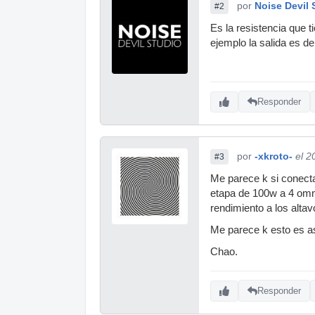
por
Noise Devil 
#2
Es la resistencia que 
ejemplo la salida es d
Responder
por
-xkroto-
el 2
#3
Me parece k si conectas
etapa de 100w a 4 omn
rendimiento a los alta
Me parece k esto es as
Chao.
Responder