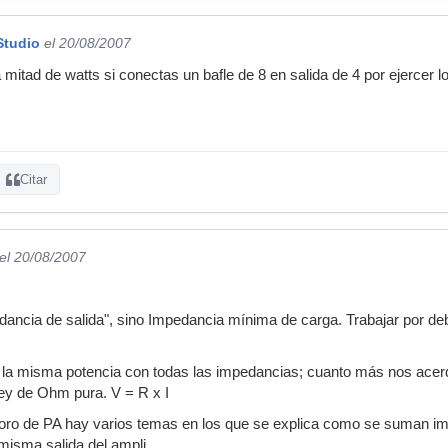
Studio
el 20/08/2007
 mitad de watts si conectas un bafle de 8 en salida de 4 por ejercer lo
Citar
el 20/08/2007
edancia de salida", sino Impedancia mínima de carga. Trabajar por deb
 la misma potencia con todas las impedancias; cuanto más nos ac
 ley de Ohm pura. V = R x I
foro de PA hay varios temas en los que se explica como se suman i
 misma salida del ampli.