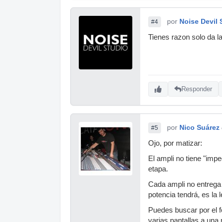
por
Noise Devil 
#4
Tienes razon solo da la
Responder
por
Nico Suárez
#5
Ojo, por matizar:
El ampli no tiene "imp
etapa.
Cada ampli no entrega
potencia tendrá, es la
Puedes buscar por el 
varias pantallas a una