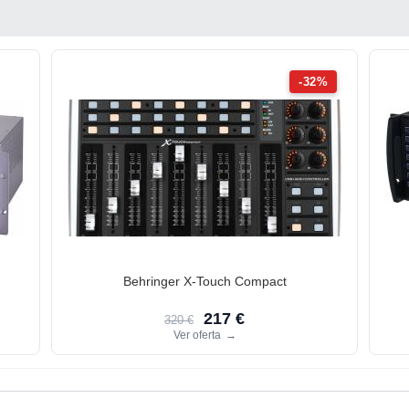
-32%
Behringer X-Touch Compact
217 €
320 €
Ver oferta
→