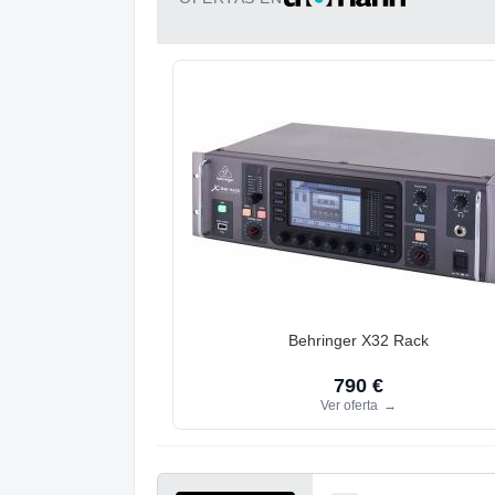
Behringer X32 Rack
790 €
Ver oferta
→