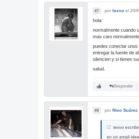
por
texvo
el 20/
#7
hola:
normalmente cuando un 
mas caro normalmente)
puedes conectar unos 
entregar la fuente de 
silencien y si tienes s
salud.
Responder
por
Nico Suárez
#8
texvo escribi
en un ampli idea