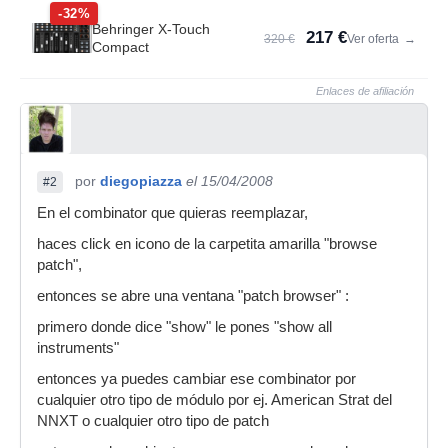
-32%
Behringer X-Touch
217 €
320 €
Ver oferta
→
Compact
Enlaces de afiliación
por
diegopiazza
el 15/04/2008
#2
En el combinator que quieras reemplazar,
haces click en icono de la carpetita amarilla "browse
patch",
entonces se abre una ventana "patch browser" :
primero donde dice "show" le pones "show all
instruments"
entonces ya puedes cambiar ese combinator por
cualquier otro tipo de módulo por ej. American Strat del
NNXT o cualquier otro tipo de patch