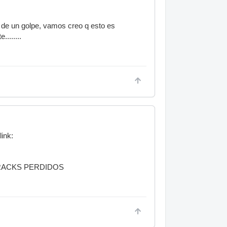
b de un golpe, vamos creo q esto es
.......
link:
TRACKS PERDIDOS