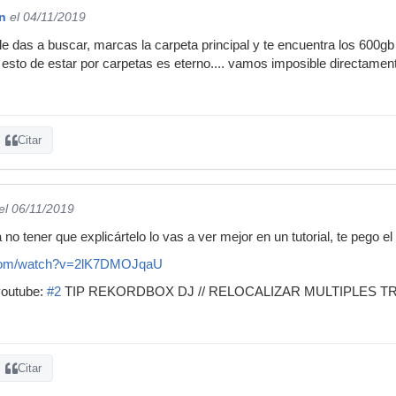
n
el 04/11/2019
 le das a buscar, marcas la carpeta principal y te encuentra los 600g
 esto de estar por carpetas es eterno.... vamos imposible directamente.
Citar
el 06/11/2019
o tener que explicártelo lo vas a ver mejor en un tutorial, te pego el 
.com/watch?v=2lK7DMOJqaU
youtube:
#2
TIP REKORDBOX DJ // RELOCALIZAR MULTIPLES 
Citar