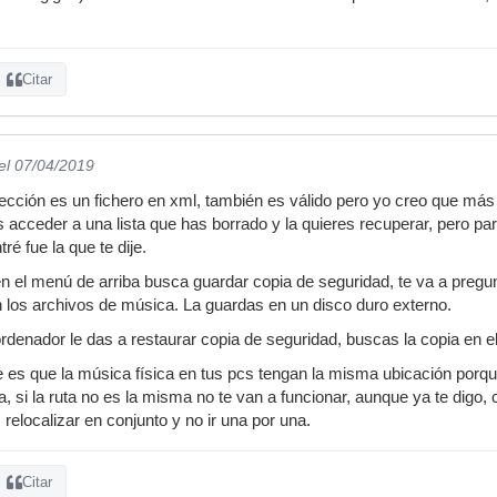
Citar
el 07/04/2019
lección es un fichero en xml, también es válido pero yo creo que más
s acceder a una lista que has borrado y la quieres recuperar, pero pa
é fue la que te dije.
n el menú de arriba busca guardar copia de seguridad, te va a pregunt
 los archivos de música. La guardas en un disco duro externo.
denador le das a restaurar copia de seguridad, buscas la copia en el 
te es que la música física en tus pcs tengan la misma ubicación porq
, si la ruta no es la misma no te van a funcionar, aunque ya te digo, c
relocalizar en conjunto y no ir una por una.
Citar