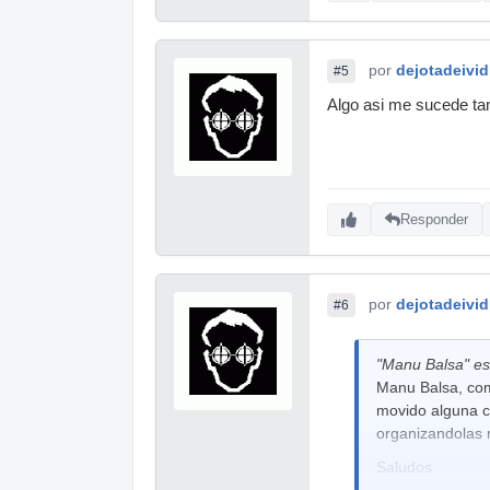
por
dejotadeivid
#5
Algo asi me sucede tam
Responder
por
dejotadeivid
#6
"Manu Balsa" esc
Manu Balsa, com
movido alguna ca
organizandolas 
Saludos