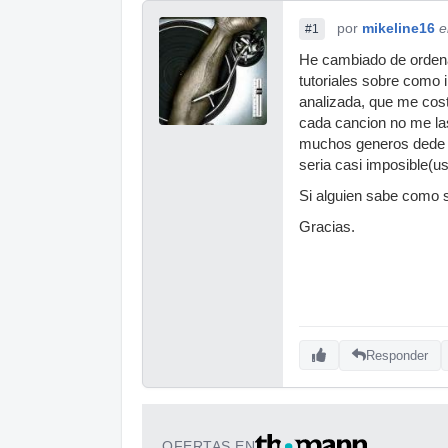
por
mikeline16
e
#1
He cambiado de ordena
tutoriales sobre como 
analizada, que me costo,
cada cancion no me la
muchos generos dede 2
seria casi imposible(u
Si alguien sabe como s
Gracias.
Responder
OFERTAS EN