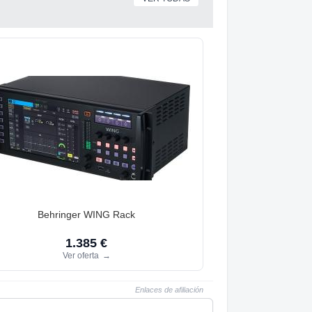
Behringer WING Rack
1.385 €
Ver oferta
→
Enlaces de afiliación