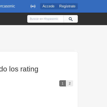

rcasonic
Accede
Regístrate
o los rating
1
2