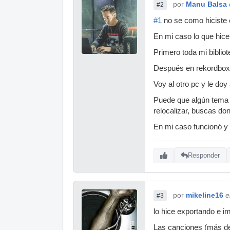
por
Manu Balsa
#2
#1
no se como hiciste e
En mi caso lo que hice
Primero toda mi bibliot
Después en rekordbox v
Voy al otro pc y le doy
Puede que algún tema n
relocalizar, buscas don
En mi caso funcionó y 
Responder
por
mikeline16
e
#3
lo hice exportando e i
Las canciones (más de 