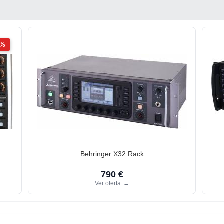
2%
Behringer X32 Rack
790 €
Ver oferta
→