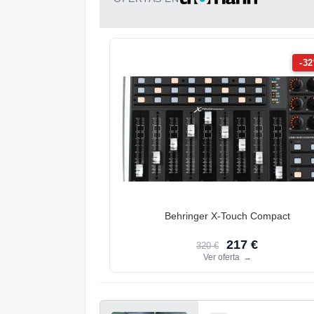
-3
Behringer X-Touch Compact
217 €
320 €
Ver oferta
→