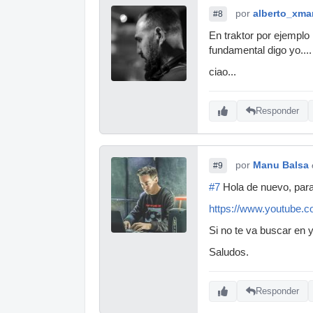
por
alberto_xma
#8
En traktor por ejemplo
fundamental digo yo....
ciao...
Responder
por
Manu Balsa
#9
#7
Hola de nuevo, para n
https://www.youtube
Si no te va buscar en 
Saludos.
Responder