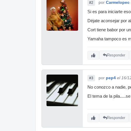
por
Carmelopec
#2
Si es para iniciarte e
Déjate aconsejar por 
Cort tiene babor por u
Yamaha tampoco es ma
Responder
por
pep4
el 16/1
#3
No conozco a nadie, po
El tema de la pila.....s
Responder