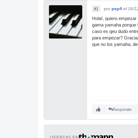
por
pep4
el 16/1
#1
Hola!, quiero empezar c
gama yamaha porque he
caso es qeu dudo entre
para empezar? Gracias
que no los yamaha, de
Responder
OFERTAS EN