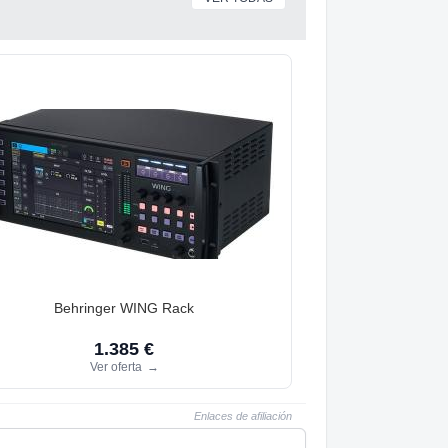
Behringer WING Rack
1.385 €
Ver oferta
→
Enlaces de afiliación