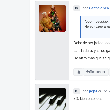
por
Carmelopec
#4
"pep4" escribió:
No conozco a n
Debe de ser jodido, c
La pila dura, y, si se 
He visto más que se ga
Responder
por
pep4
el 16/1
#5
xD, bien entonces