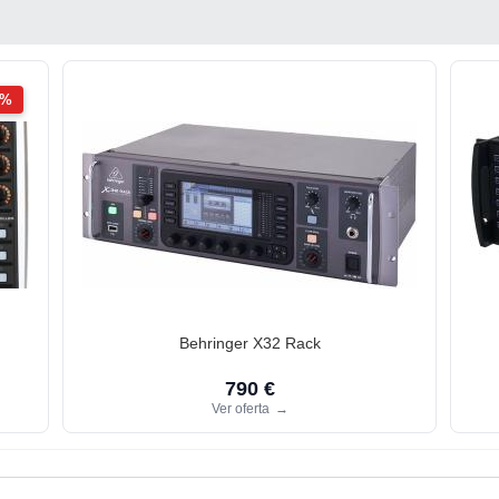
2%
Behringer X32 Rack
790 €
Ver oferta
→