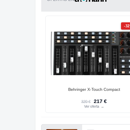
-3
Behringer X-Touch Compact
217 €
320 €
Ver oferta
→