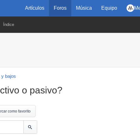
Artículos
Foros
Música
Equipo
Me
Índice
 y bajos
activo o pasivo?
rcar como favorito