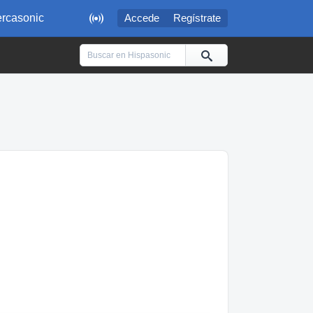

rcasonic
Accede
Regístrate