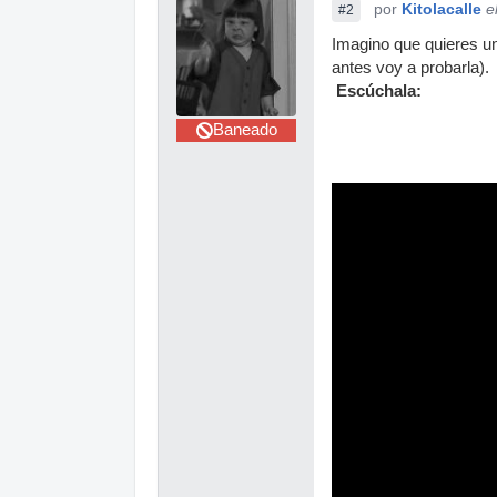
por
Kitolacalle
e
#2
Imagino que quieres un
antes voy a probarla
Escúchala:
Baneado