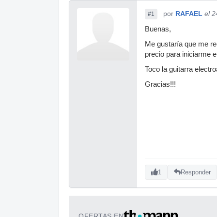
por
RAFAEL
el 
#1
Buenas,
Me gustaría que me re
precio para iniciarme e
Toco la guitarra elect
Gracias!!!
1
Responder
OFERTAS EN