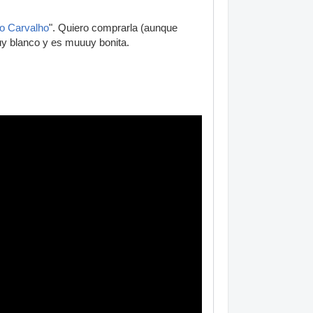
to Carvalho
". Quiero comprarla (aunque
izo muy blanco y es muuuy bonita.