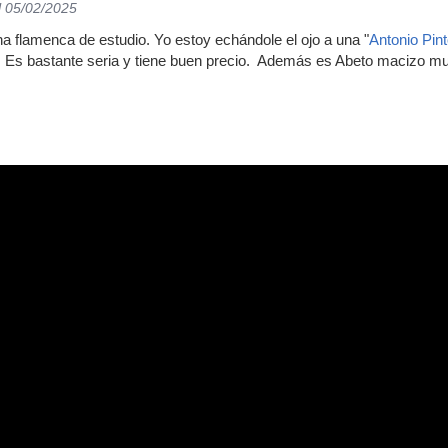
l 05/02/2025
a flamenca de estudio. Yo estoy echándole el ojo a una "
Antonio Pin
). Es bastante seria y tiene buen precio. Además es Abeto mac