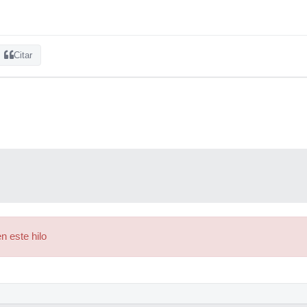
Citar
n este hilo