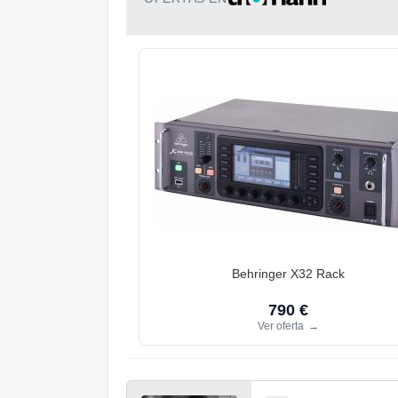
Behringer X32 Rack
790 €
Ver oferta
→