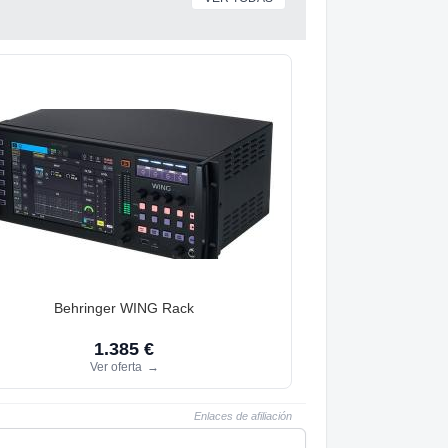
Behringer WING Rack
1.385 €
Ver oferta
→
Enlaces de afiliación