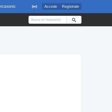

rcasonic
Accede
Regístrate