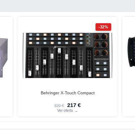
-32%
Behringer X-Touch Compact
217 €
320 €
Ver oferta
→