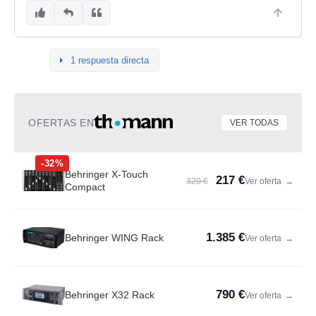
1 respuesta directa
OFERTAS EN
VER TODAS
-32%
Behringer X-Touch
217 €
320 €
Ver oferta
→
Compact
1.385 €
Behringer WING Rack
Ver oferta
→
790 €
Behringer X32 Rack
Ver oferta
→