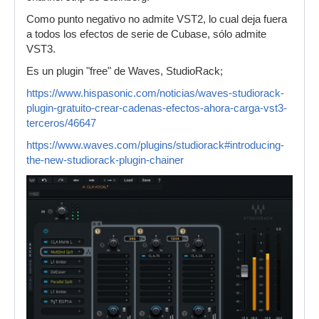
Como punto negativo no admite VST2, lo cual deja fuera
a todos los efectos de serie de Cubase, sólo admite
VST3.
Es un plugin "free" de Waves, StudioRack;
https://www.hispasonic.com/noticias/waves-studiorack-
plugin-gratuito-crear-cadenas-efectos-ahora-carga-vst3-
terceros/46647
https://www.waves.com/plugins/studiorack#introducing-
the-new-studiorack-plugin-chainer