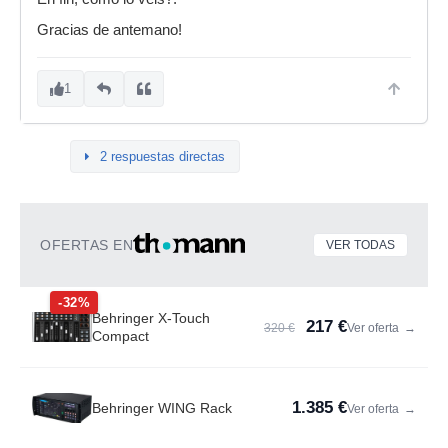
Gracias de antemano!
1
2 respuestas directas
OFERTAS EN
VER TODAS
-32%
Behringer X-Touch
217 €
320 €
Ver oferta
→
Compact
1.385 €
Behringer WING Rack
Ver oferta
→