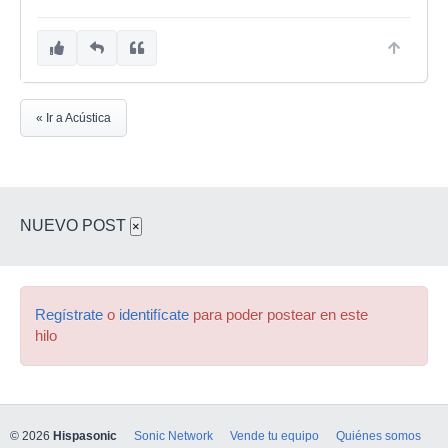
« Ir a Acústica
NUEVO POST
×
Regístrate
o
identifícate
para poder postear en este
hilo
© 2026
Hispasonic
Sonic Network
Vende tu equipo
Quiénes somos