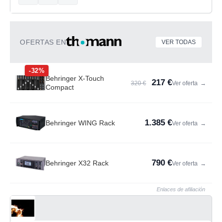
OFERTAS EN
VER TODAS
-32%
Behringer X-Touch
217 €
320 €
Ver oferta
→
Compact
1.385 €
Behringer WING Rack
Ver oferta
→
790 €
Behringer X32 Rack
Ver oferta
→
Enlaces de afiliación