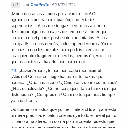
por
ChoPraTs
el 21/02/2014
#12
¡Muchas gracias a todos por animar el hilo! Os
agradezco vuestra participación, comentarios,
sugerencias... A los que tengáis tiempo os animo a
descargar algunos pasajes del tema de Zimmer que
comento en el primer post e intentar imitarlos. Si los
compartís con los demás, todos aprenderemos. Yo me
he puesto con los metales pero podéis intentar con
cualquier otro fragmento: cuerdas, percusión, voz... lo
que os apetezca, hay de todo para elegir.
#10
¡Javier Arnanz, te has acercado muchísimo!
¡Alucino! Con razón luego haces los temazos que
haces... ¿Qué has usado? ¿Cinebrass como comentas?
¿Has ecualizado? ¿Cómo consigues tanta fuerza sin que
distorsione? ¿Compresión? Cuando tengas más tiempo
ya nos dirás...
Os comento a todos que yo me limité a utilizar, para esta
primera práctica, el patch que incluye todo el metal junto.
El panorama stereo no corría por mi cuenta, puesto que
la mezcla ya venía realizada por la propia librería en ese