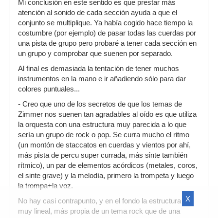
Mi conclusión en este sentido es que prestar más
atención al sonido de cada sección ayuda a que el
conjunto se multiplique. Ya había cogido hace tiempo la
costumbre (por ejemplo) de pasar todas las cuerdas por
una pista de grupo pero probaré a tener cada sección en
un grupo y comprobar que suenen por separado.
Al final es demasiada la tentación de tener muchos
instrumentos en la mano e ir añadiendo sólo para dar
colores puntuales...
- Creo que uno de los secretos de que los temas de
Zimmer nos suenen tan agradables al oído es que utiliza
la orquesta con una estructura muy parecida a lo que
sería un grupo de rock o pop. Se curra mucho el ritmo
(un montón de staccatos en cuerdas y vientos por ahí,
más pista de percu super currada, más sinte también
rítmico), un par de elementos acórdicos (metales, coros,
el sinte grave) y la melodía, primero la trompeta y luego
la trompa+la voz.
X
No hay casi contrapunto, y en el fondo la estructura es
muy lineal, más propia de un tema rock que de una