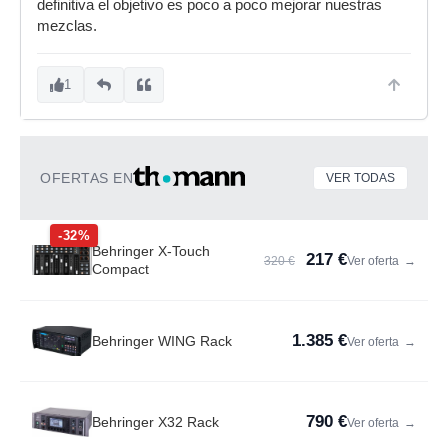
definitiva el objetivo es poco a poco mejorar nuestras
mezclas.
1
OFERTAS EN
VER TODAS
-32%
Behringer X-Touch
217 €
320 €
Ver oferta
→
Compact
1.385 €
Behringer WING Rack
Ver oferta
→
790 €
Behringer X32 Rack
Ver oferta
→