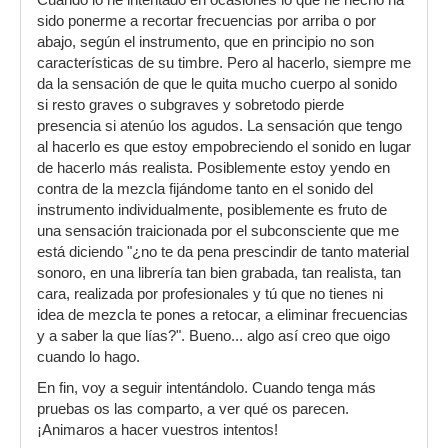
Cuando lo he intentado en ocasiones lo que he hecho ha
sido ponerme a recortar frecuencias por arriba o por
abajo, según el instrumento, que en principio no son
características de su timbre. Pero al hacerlo, siempre me
da la sensación de que le quita mucho cuerpo al sonido
si resto graves o subgraves y sobretodo pierde
presencia si atenúo los agudos. La sensación que tengo
al hacerlo es que estoy empobreciendo el sonido en lugar
de hacerlo más realista. Posiblemente estoy yendo en
contra de la mezcla fijándome tanto en el sonido del
instrumento individualmente, posiblemente es fruto de
una sensación traicionada por el subconsciente que me
está diciendo "¿no te da pena prescindir de tanto material
sonoro, en una librería tan bien grabada, tan realista, tan
cara, realizada por profesionales y tú que no tienes ni
idea de mezcla te pones a retocar, a eliminar frecuencias
y a saber la que lías?". Bueno... algo así creo que oigo
cuando lo hago.
En fin, voy a seguir intentándolo. Cuando tenga más
pruebas os las comparto, a ver qué os parecen.
¡Animaros a hacer vuestros intentos!