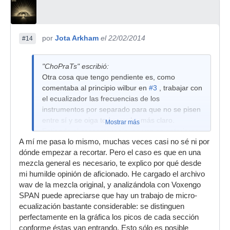
por
Jota Arkham
el 22/02/2014
#14
"ChoPraTs" escribió:
Otra cosa que tengo pendiente es, como
comentaba al principio wilbur en
#3
, trabajar con
el ecualizador las frecuencias de los
instrumentos por separado para que no se pisen
entre sí y se oiga todo mucho más claro.
Mostrar más
Entiendo el concepto y alguna vez en anteriores
A mí me pasa lo mismo, muchas veces casi no sé ni por
ocasiones intenté ponerlo en práctica... pero me
dónde empezar a recortar. Pero el caso es que en una
parece que no lo sé hacer correctamente y el
mezcla general es necesario, te explico por qué desde
resultado es peor. ¿Cómo debería hacerlo
mi humilde opinión de aficionado. He cargado el archivo
exactamente?
wav de la mezcla original, y analizándola con Voxengo
Cuando lo he intentado en ocasiones lo que he
SPAN puede apreciarse que hay un trabajo de micro-
hecho ha sido ponerme a recortar frecuencias
ecualización bastante considerable: se distinguen
por arriba o por abajo, según el instrumento, que
perfectamente en la gráfica los picos de cada sección
en principio no son características de su timbre.
conforme éstas van entrando. Esto sólo es posible