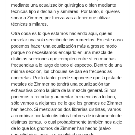
Pero al hacerlo, siempre me da la sensación de
mediante una ecualización quirúrgica o bien mediante
que le quita mucho cuerpo al sonido si resto
técnicas tipo sidechain y similares. Por tanto, si quieres
graves o subgraves y sobretodo pierde
sonar a Zimmer, por fuerza vas a tener que utilizar
presencia si atenúo los agudos. La sensación
técnicas similares.
que tengo al hacerlo es que estoy
Otra cosa es lo que estamos haciendo aquí, que es
empobreciendo el sonido en lugar de hacerlo
mezclar una sola sección de instrumentos. En este caso
más realista. Posiblemente estoy yendo en
podemos hacer una ecualización más a grosso modo
contra de la mezcla fijándome tanto en el sonido
porque no necesitamos encajarlo en una mezcla de
del instrumento individualmente, posiblemente
distintas secciones que compiten entre sí en muchas
es fruto de una sensación traicionada por el
frecuencias a lo largo de todo el espectro. Dentro de una
subconsciente que me está diciendo "¿no te da
misma sección, los choques se dan en frecuencias
pena prescindir de tanto material sonoro, en una
concretas. Por lo tanto, puede suponerse que la pista de
librería tan bien grabada, tan realista, tan cara,
metales de Zimmer no tendrá una ecualización tan
realizada por profesionales y tú que no tienes ni
exhaustiva como la pista de la mezcla general. Si nos
idea de mezcla te pones a retocar, a eliminar
ponemos a recortar y aumentar frecuencias a lo loco,
frecuencias y a saber la que lías?". Bueno... algo
sólo vamos a alejarnos de lo que los gnomos de Zimmer
así creo que oigo cuando lo hago.
han hecho. Si mezclamos dos librerías distintas, vamos
a combinar por tanto distintos timbres de instrumento de
distintas tomas, lo cual probablemente también nos aleje
de lo que los gnomos de Zimmer han hecho (salvo
casualidades, pero la casualidad no puede