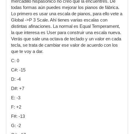
mercadillo hispasónico no creo que la encuentres. De
todas formas aún puedes mejorar los pianos de fábrica.
Lo primero es usar una escala de pianos, para ello vete a
Global ->P 3 Scale. Ahí tienes varias escalas con
distintas afinaciones. La normal es Equal Temperament,
la que interesa es User para construir una escala nueva.
Verás que sale una octava de teclado y un valor en cada
tecla, se trata de cambiar ese valor de acuerdo con los
que te voy a dar.
C: 0
C#: -15
D: -4
D#: +7
E: -3
F: +2
F#: -13
G: -2