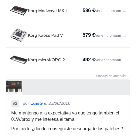
586 €
Korg Modwave MKII
Ver en thomann
→
579 €
Korg Kaoss Pad V
Ver en thomann
→
492 €
Korg microKORG 2
Ver en thomann
→
Enlaces de afiliación
por
LuisG
el 23/08/2010
#2
Me mantengo a la expectativa ya que tengo tambien el
01W/prox y me interesa el tema.
Por cierto ¿donde conseguiste descargarte los patches?.