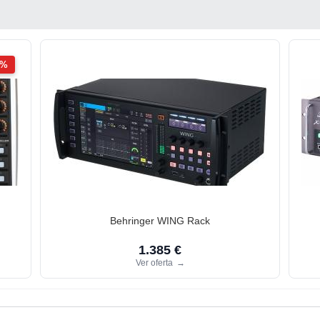
2%
Behringer WING Rack
1.385 €
Ver oferta
→