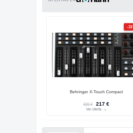
-3
Behringer X-Touch Compact
217 €
320 €
Ver oferta
→