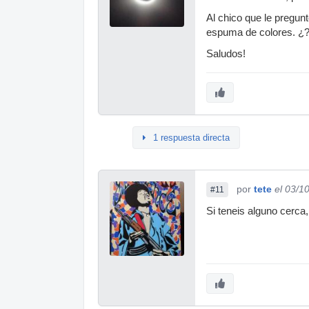
Al chico que le pregun
espuma de colores. ¿?
Saludos!
1 respuesta directa
por
tete
el 03/1
#11
Si teneis alguno cerca