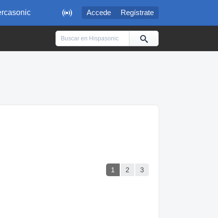

rcasonic
Accede
Regístrate
1
2
3