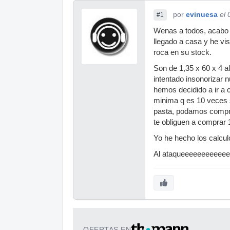
por
evinuesa
el
#1
Wenas a todos, acabo d
llegado a casa y he vi
roca en su stock.
Son de 1,35 x 60 x 4 a
intentado insonorizar n
hemos decidido a ir a 
minima q es 10 veces s
pasta, podamos compra
te obliguen a comprar
Yo he hecho los calcul
Al ataqueeeeeeeeeeeeeee!!!
OFERTAS EN