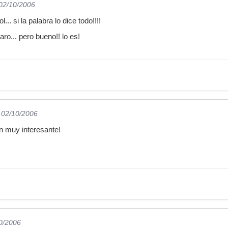
 02/10/2006
... si la palabra lo dice todo!!!!
ro... pero bueno!! lo es!
l 02/10/2006
n muy interesante!
10/2006