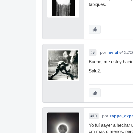
tabiques.
por
mvial
el 03/
#9
Bueno, me estoy hacie
Salu2.
por
zappa_expe
#10
Yo fuí aayer a hechar 
cm más o menos, pero 