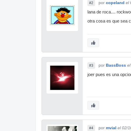
por
copeland
el
#2
lana de roca.... rockwool
otra cosa es que sea ca
por
BassBoss
e
#3
joer pues es una opcio
por
mvial
el 02/
#4