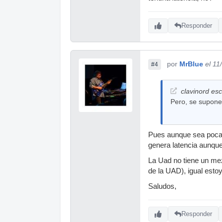
Responder
por
MrBlue
el 11
#4
clavinord esc
Pero, se supone 
Pues aunque sea poca 
genera latencia aunqu
La Uad no tiene un mez
de la UAD), igual esto
Saludos,
Responder