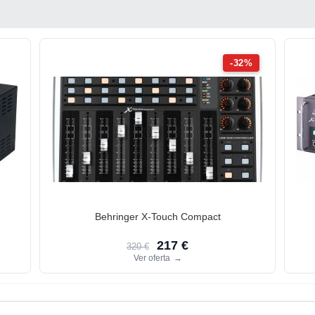
-32%
Behringer X-Touch Compact
217 €
320 €
Ver oferta
→