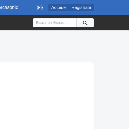

rcasonic
Accede
Regístrate