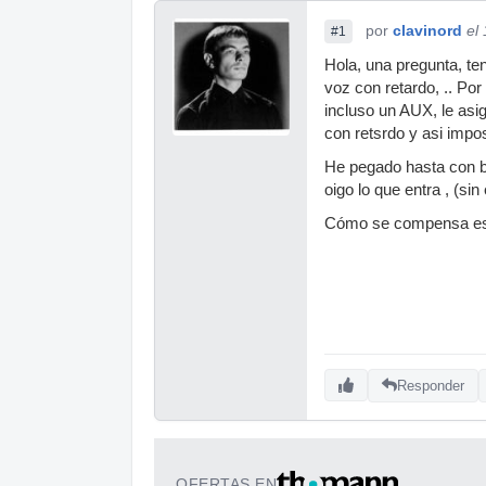
por
clavinord
el
#1
Hola, una pregunta, ten
voz con retardo, .. Po
incluso un AUX, le asig
con retsrdo y asi impos
He pegado hasta con bu
oigo lo que entra , (sin
Cómo se compensa es 
Responder
OFERTAS EN