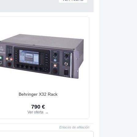
Behringer X32 Rack
790 €
Ver oferta
→
Enlaces de afiliación