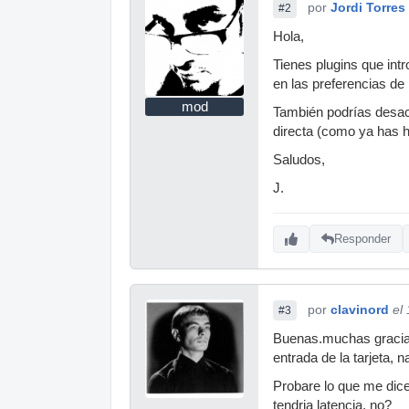
por
Jordi Torres
#2
Hola,
Tienes plugins que intr
en las preferencias de
mod
También podrías desact
directa (como ya has h
Saludos,
J.
Responder
por
clavinord
el
#3
Buenas.muchas gracias,
entrada de la tarjeta, 
Probare lo que me dices
tendria latencia, no?