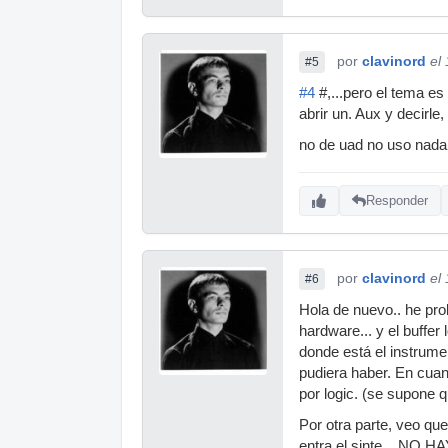
por
clavinord
el
#5
#4
#,...pero el tema es
abrir un. Aux y decirle
no de uad no uso nada 
Responder
por
clavinord
el
#6
Hola de nuevo.. he prob
hardware... y el buffer
donde está el instrum
pudiera haber. En cuan
por logic. (se supone 
Por otra parte, veo que
entra el sinte... NO 