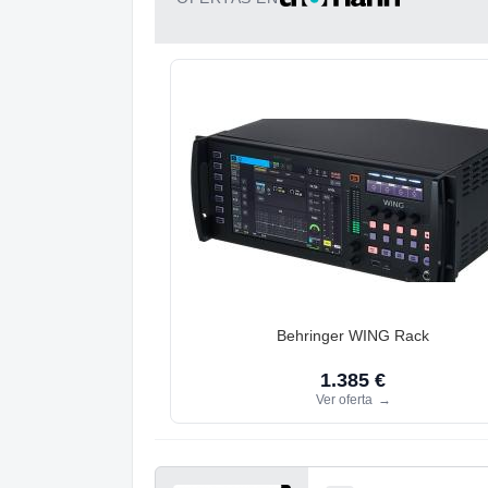
Behringer WING Rack
1.385 €
Ver oferta
→