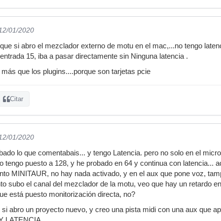
 12/01/2020
 que si abro el mezclador externo de motu en el mac,...no tengo laten
, entrada 15, iba a pasar directamente sin Ninguna latencia .
más que los plugins....porque son tarjetas pcie
Citar
 12/01/2020
ado lo que comentabais... y tengo Latencia. pero no solo en el micro..
 lo tengo puesto a 128, y he probado en 64 y continua con latencia... a
ento MINITAUR, no hay nada activado, y en el aux que pone voz, tamp
to subo el canal del mezclador de la motu, veo que hay un retardo en
que está puesto monitorización directa, no?
 si abro un proyecto nuevo, y creo una pista midi con una aux que apu
HAY LATENCIA...