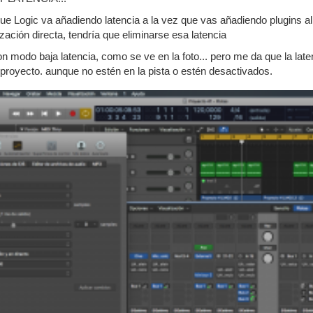
ue Logic va añadiendo latencia a la vez que vas añadiendo plugins a
zación directa, tendría que eliminarse esa latencia
 modo baja latencia, como se ve en la foto... pero me da que la la
 proyecto. aunque no estén en la pista o estén desactivados.