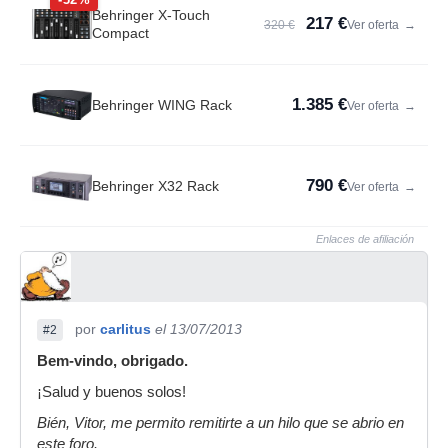
Behringer X-Touch
217 €
320 €
Ver oferta
→
Compact
1.385 €
Behringer WING Rack
Ver oferta
→
790 €
Behringer X32 Rack
Ver oferta
→
Enlaces de afiliación
por
carlitus
el 13/07/2013
#2
Bem-vindo, obrigado.
¡Salud y buenos solos!
Bién, Vitor, me permito remitirte a un hilo que se abrio en
este foro.