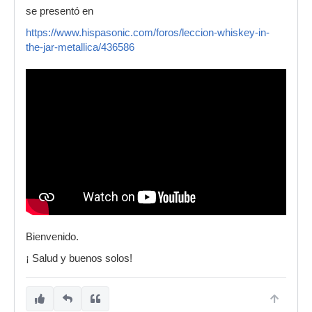
se presentó en
https://www.hispasonic.com/foros/leccion-whiskey-in-
the-jar-metallica/436586
Bienvenido.
¡ Salud y buenos solos!