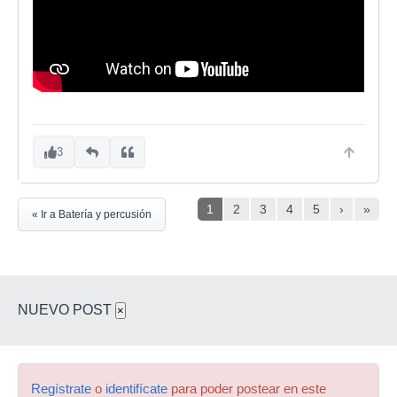
3
1
2
3
4
5
›
»
« Ir a Batería y percusión
NUEVO POST
×
Regístrate
o
identifícate
para poder postear en este