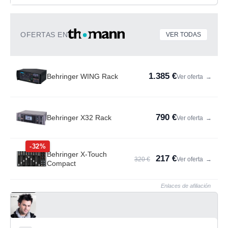
OFERTAS EN
VER TODAS
1.385 €
Behringer WING Rack
Ver oferta
→
790 €
Behringer X32 Rack
Ver oferta
→
-32%
Behringer X-Touch
217 €
320 €
Ver oferta
→
Compact
Enlaces de afiliación