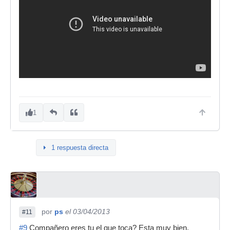
1
1 respuesta directa
por
ps
el 03/04/2013
#11
#9
Compañero eres tu el que toca? Esta muy bien,