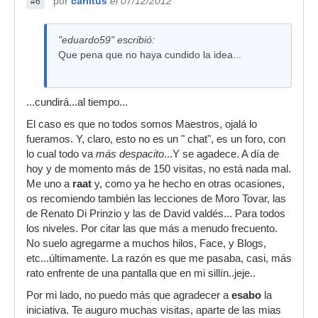
por
carlitus
el 07/12/2012
#6
"eduardo59" escribió:
Que pena que no haya cundido la idea...
...cundirá...al tiempo...
El caso es que no todos somos Maestros, ojalá lo
fueramos. Y, claro, esto no es un " chat", es un foro, con
lo cual todo va
más despacito
...Y se agadece. A día de
hoy y de momento más de 150 visitas, no está nada mal.
Me uno a
raat
y, como ya he hecho en otras ocasiones,
os recomiendo también las lecciones de Moro Tovar, las
de Renato Di Prinzio y las de David valdés... Para todos
los niveles. Por citar las que más a menudo frecuento.
No suelo agregarme a muchos hilos, Face, y Blogs,
etc...últimamente. La razón es que me pasaba, casi, más
rato enfrente de una pantalla que en mi sillín..jeje..
Por mi lado, no puedo más que agradecer a
esabo
la
iniciativa. Te auguro muchas visitas, aparte de las mias