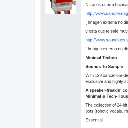
Ni se os ocurra bajarl
http://www.samplema
[ Imagen externa no dis
y esta que te sale muy
http://www.soundstosa
[ Imagen externa no dis
Minimal Techno
Sounds To Sample
With 129 dancefloor-dev
exclusive and highly s
A speaker-freakin' co
Minimal & Tech-Hous
The collection of 24-b
bots (robotic vocals, r
Essential.