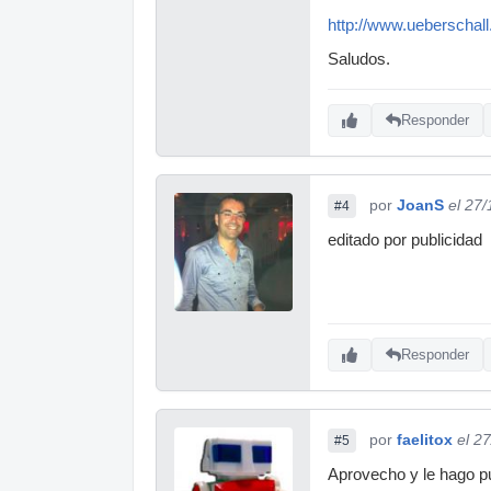
http://www.ueberschal
Saludos.
Responder
por
JoanS
el 27
#4
editado por publicidad
Responder
por
faelitox
el 2
#5
Aprovecho y le hago pu