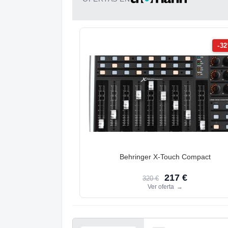
-3
Behringer X-Touch Compact
217 €
320 €
Ver oferta
→