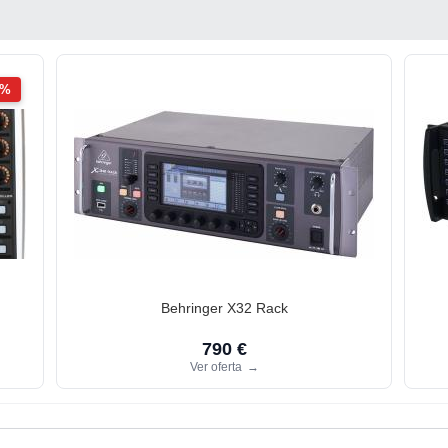
2%
Behringer X32 Rack
790 €
Ver oferta
→