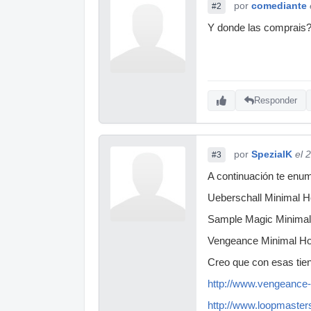
por
comediante
#2
Y donde las comprais
Responder
por
SpezialK
el 
#3
A continuación te enum
Ueberschall Minimal H
Sample Magic Minima
Vengeance Minimal H
Creo que con esas tie
http://www.vengeance
http://www.loopmaster