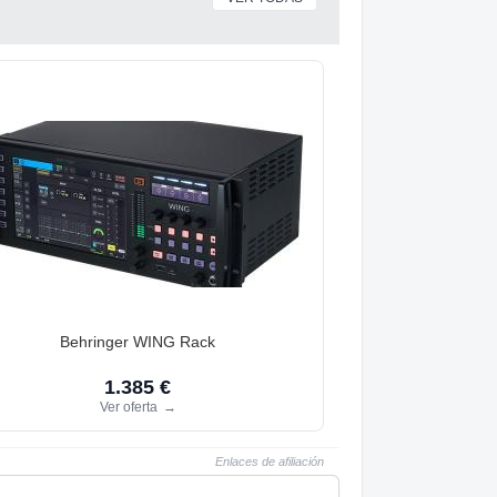
Behringer WING Rack
1.385 €
Ver oferta
→
Enlaces de afiliación