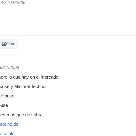
el 24/11/2008
?
Citar
26/11/2008
ero lo que hay en el mercado:
ouse y Minimal Techno.
l House
ouse
nes más que de sobra.
-sound.de
s.co.uk