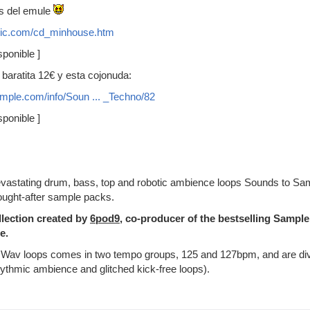
as del emule
gic.com/cd_minhouse.htm
ponible ]
 baratita 12€ y esta cojonuda:
mple.com/info/Soun ... _Techno/82
ponible ]
astating drum, bass, top and robotic ambience loops Sounds to Sample 
ought-after sample packs.
llection created by
6pod9
, co-producer of the bestselling Sampl
e.
it Wav loops comes in two tempo groups, 125 and 127bpm, and are divi
hythmic ambience and glitched kick-free loops).