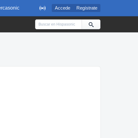

rcasonic
Accede
Regístrate