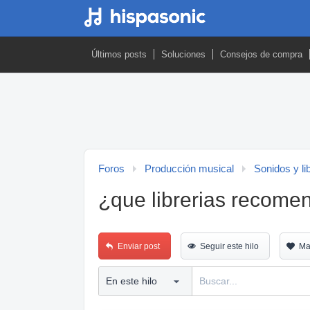
Últimos posts
Soluciones
Consejos de compra
Foros
Producción musical
Sonidos y li
¿que librerias recome
Enviar post
Seguir este hilo
Ma