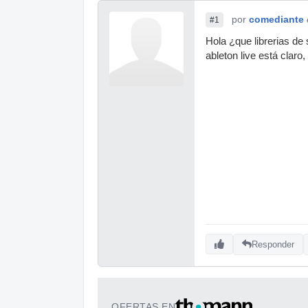
por
comediante
#1
Hola ¿que librerias d
ableton live está claro
Responder
OFERTAS EN