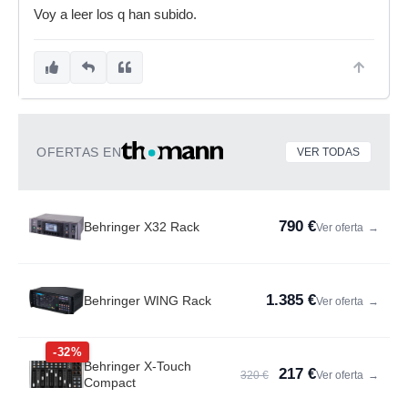
Voy a leer los q han subido.
OFERTAS EN
VER TODAS
790 €
Behringer X32 Rack
Ver oferta
→
1.385 €
Behringer WING Rack
Ver oferta
→
-32%
Behringer X-Touch
217 €
320 €
Ver oferta
→
Compact