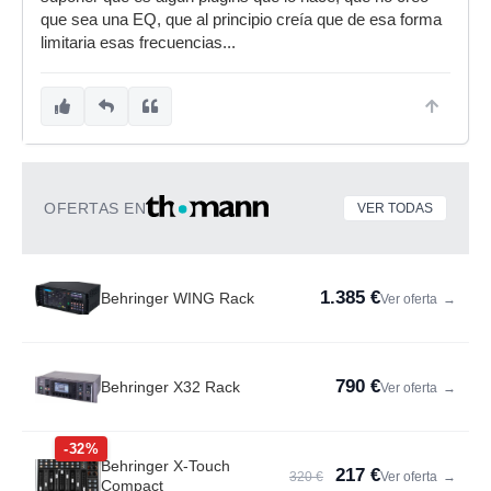
que sea una EQ, que al principio creía que de esa forma
limitaria esas frecuencias...
OFERTAS EN
VER TODAS
1.385 €
Behringer WING Rack
Ver oferta
→
790 €
Behringer X32 Rack
Ver oferta
→
-32%
Behringer X-Touch
217 €
320 €
Ver oferta
→
Compact