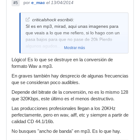
por
e_mac
el 13/04/2014
#5
criticalshock escribió:
SI es en mp3, mirad, aqui unas imagenes para
que veais a lo que me refiero, si lo hago con un
pasa bajos para que no pase de 20k Pierdo
algunos agudos..
Mostrar más
Lógico! Es lo que se destruye en la conversión de
formato Wav a mp3.
En graves también hay desprecio de algunas frecuencias
que se consideran poco audibles.
Depende del bitrate de la conversión, no es lo mismo 128
que 320Kbps, este último es el menos destructivo.
Las producciones profesionales llegan a los 20KHz
perfectamente, pero en wav, aiff, etc y siempre a partir de
calidad CD 44.1/16b.
No busques "ancho de banda" en mp3. Es lo que hay.