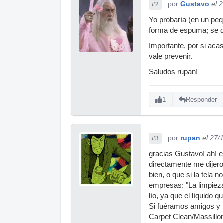
por
Gustavo
el 
#2
Yo probaría (en un peq
forma de espuma; se dej
Importante, por si aca
vale prevenir.
Saludos rupan!
1
Responder
por
rupan
el 27/
#3
gracias Gustavo! ahí 
directamente me dijero
bien, o que si la tela
empresas: "La limpiez
lío, ya que el líquido
Si fuéramos amigos y m
Carpet Clean/Massillo