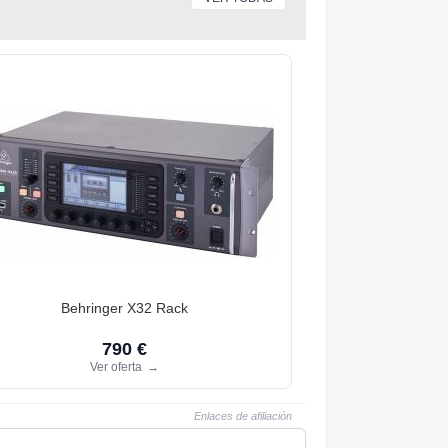
Behringer X32 Rack
790 €
Ver oferta
→
Enlaces de afiliación