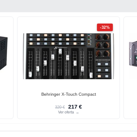
-32%
Behringer X-Touch Compact
217 €
320 €
Ver oferta
→