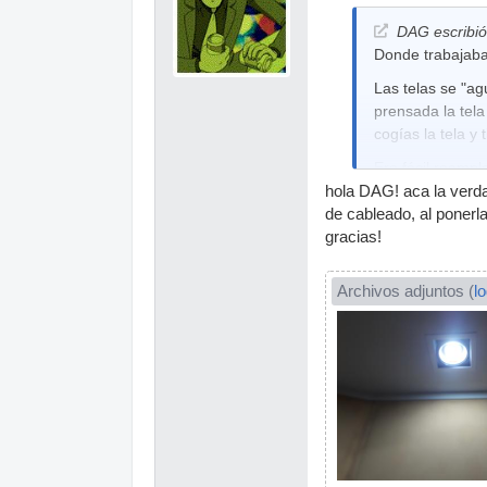
DAG escribió
Donde trabajaba,
Las telas se "ag
prensada la tela
cogías la tela y 
Era fácil reempl
hola DAG! aca la verda
de cableado, al ponerla
gracias!
Archivos adjuntos (
l