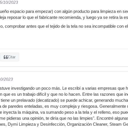
25/10/2023
ueño espacio para empezar) con algún producto para limpieza en sec
a reposar lo que el fabricante recomienda, y luego ya se retira la es
so, comprobar antes que el tejido de la tela no sea incompatible con 
Citar
10/2023
estuve investigando un poco más. Le escribí a varias empresas que 
n que es un trabajo difícil y que no lo hacen. Entre las razones qu
 no tiene un prelavado (decatizado) se puede achicar, generando much
a de paredes enteladas, es muy compleja y riesgosa. Generalmente 
 que inyecta la máquina, va sumando peso a la tela y el relleno, eso p
e pidieras una opinión, te diría que no las limpies". Encontré algun
nes, Dymi Limpieza y Desinfección, Organización Cleaner, Steam Ge