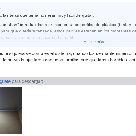
:
 las telas que teníamos eran muy fácil de quitar.
uantaban" introducidas a presión en unos perfiles de plástico (tenían f
 para que quedara tensada, estos perfiles estaban en los montantes de 
tirabas hacia fuera se sacaba del perfil.
Mostrar más
azarlas o cambiar si se estropeaban, recuerdo que cuando las montaron
d ni siquiera sé como es el sistema, cuando los de mantenimiento tuv
 de nuevo la ajustaron con unos tornillos que quedaban horribles. asi 
ogúate
para descargar)