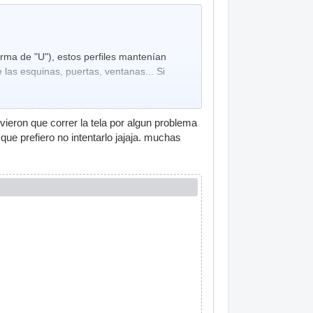
orma de "U"), estos perfiles mantenían
las esquinas, puertas, ventanas... Si
 introducían la tela con una espátula.
ieron que correr la tela por algun problema
que prefiero no intentarlo jajaja. muchas