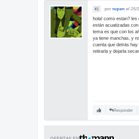
por
rupan
el 25/
#1
hola! como estan? les 
están acuatizadas con l
tema es que con los añ
ya tiene manchas, y n
cuenta que detrás hay 
retirarla y dejarla se
Responder
OFERTAS EN