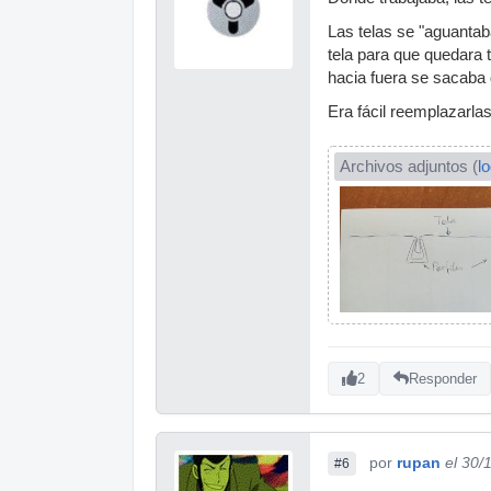
Las telas se "aguantaba
tela para que quedara t
hacia fuera se sacaba d
Era fácil reemplazarla
Archivos adjuntos (
l
2
Responder
por
rupan
el 30/
#6