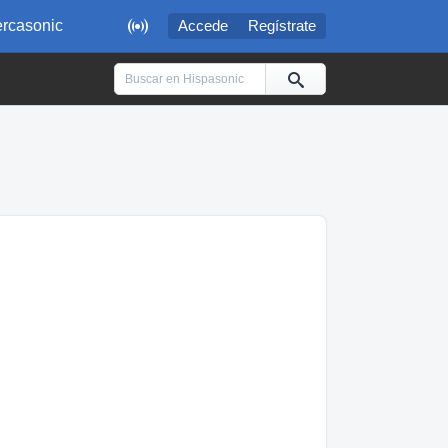

rcasonic
Accede
Regístrate