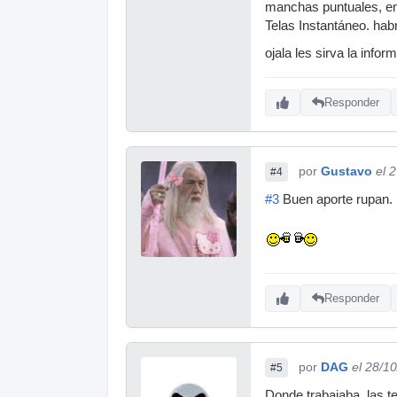
manchas puntuales, en
Telas Instantáneo. hab
ojala les sirva la infor
Responder
por
Gustavo
el 
#4
#3
Buen aporte rupan. 
Responder
por
DAG
el 28/1
#5
Donde trabajaba, las te