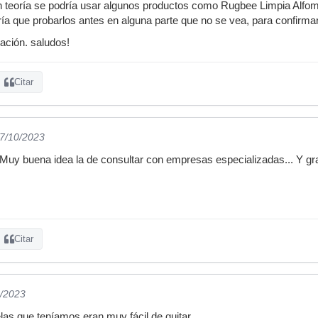
 teoría se podría usar algunos productos como Rugbee Limpia Alfo
ría que probarlos antes en alguna parte que no se vea, para confirma
mación. saludos!
Citar
27/10/2023
Muy buena idea la de consultar con empresas especializadas... Y gra
Citar
0/2023
las que teníamos eran muy fácil de quitar.