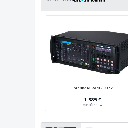
Behringer WING Rack
1.385 €
Ver oferta
→