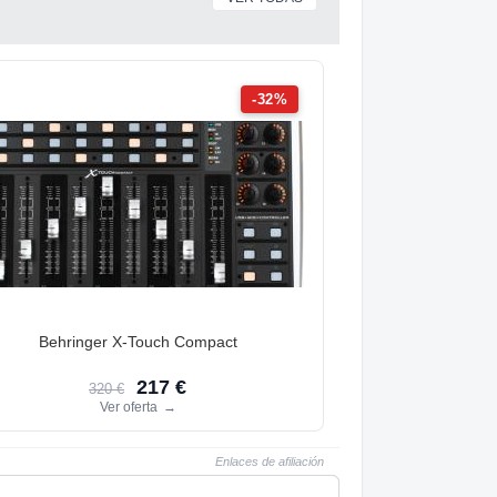
-32%
Behringer X-Touch Compact
217 €
320 €
Ver oferta
→
Enlaces de afiliación