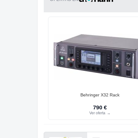
Behringer X32 Rack
790 €
Ver oferta
→