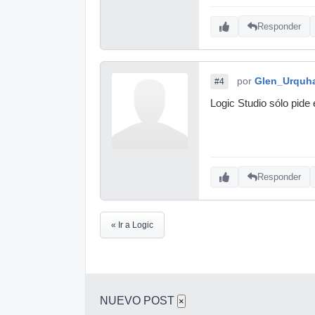
Responder
por
Glen_Urquha
#4
Logic Studio sólo pide e
Responder
« Ir a Logic
NUEVO POST
×