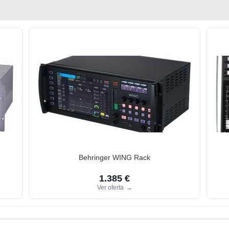
Behringer WING Rack
1.385 €
Ver oferta
→