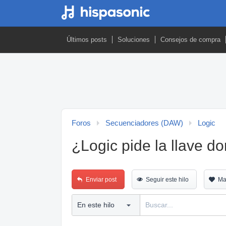
Últimos posts
Soluciones
Consejos de compra
Foros
Secuenciadores (DAW)
Logic
¿Logic pide la llave d
Enviar post
Seguir este hilo
Ma