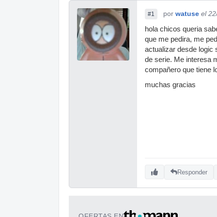
por
watuse
el 2
#1
hola chicos queria sabe
que me pedira, me pedir
actualizar desde logic 
de serie. Me interesa 
compañero que tiene lo
muchas gracias
Responder
OFERTAS EN