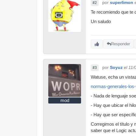
por
superlimon
#2
Te recomiendo que te d
Un saludo
Responder
por
Soyuz
el 11/
#3
Watuse, echa un vistaz
normas-generales-los-
- Nada de lenguaje soe
mod
- Hay que ubicar el hilo
- Hay que ser específico
Corregimos el título y
saber que el Logic act