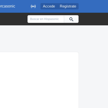

rcasonic
Accede
Regístrate