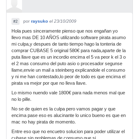
por
raysuko
el 23/10/2009
#2
Hola pues sinceramente pienso que nos engañan yo
llevo mas DE 10 AÑOS utilizando software pirata asumo
mi culpa,y despues de tanto tiempo hago la tonteria de
comprar CUBASE 5 original 580€ para nada,aparte de la
puta llave que es un incordio encima el 5 va peor k el 3 o
el 2 mas consumo del puto asio o procesador segunse
llame,envie un mail a steinberg explicandole el consumo
y ni me han contestado,lo peor de todo es que encima el
pirata va mejor por que no lleva llave.
Lo mismo nuendo vale 1800€ para nada menos mal que
no lo pille.
No se de quien es la culpa pero vamos pagar y que
encima pase eso es alucinante lo unico bueno es que en
mac no hay pirata de momento.
Entre eso que no encuetro solucion para poder utilizar el
cubase sin problemas de consumo,que si