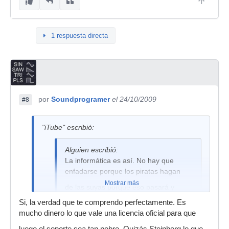
1 respuesta directa
por
Soundprogramer
el 24/10/2009
#8
"iTube" escribió:
Alguien escribió:
La informática es así. No hay que
enfadarse porque los piratas hagan
Mostrar más
de las suyas porque eso pasará y
seguirá pasando.
Si, la verdad que te comprendo perfectamente. Es
mucho dinero lo que vale una licencia oficial para que
Lo que tenían que vender es software
a precios razonables.