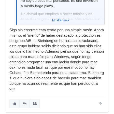
Yo soy de esos mal pensados. Es una inversión
a medio-largo plazo.
Un chaval que empieza a hacer música y no
tiene dinero ¿qué hace? Piratea. Más adelante si
Mostrar más
se toma en serio el asunto ¿qué hace? Compra.
Está claro que no siempre es así, hay quien no
Sigo sin creerme esta teoría por una simple razón. Ahora
compra nunca, pero es una manera de atraer
mismo, el "mérito" de haber destapado la protección es
futuros clientes potenciales. No justifico el
del grupo AiR, si Steinberg se hubiera autocrackeado,
pirateo, pero creo que hay casos concretos (muy
este grupo hubiera salido diciendo que no han sido ellos
concretos) en que beneficia.
los que lo han hecho. Además piensa que no hay versión
pirata para mac, sólo para Windows, según tengo
entendido programar una emulación dongle para mac
osx no es nada fácil, así que por ese motivo no hay
Cubase 4 ni 5 crackeado para esta plataforma. Steinberg
si que hubiera sido capaz de hacerlo para mac también.
Lo que ha ocurrido realmente es que han perdido otra
vez.