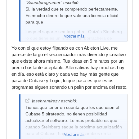
"Soundprogramer" escribió:
Si, la verdad que te comprendo perfectamente.
Es mucho dinero lo que vale una licencia oficial
para que
luego el soporte sea tan pobre. Quizás Steinberg
Mostrar más
lo que tiene es un mucho de "borrachera de
éxito" y no
Yo con el que estoy flipando es con Ableton Live, me
esté sabiendo dar el trato que sus clientes
parece de largo el secuenciador más divertido y creativo
demandan. Pues quejas hay muchísimas y eso
que existe ahora mismo. Tus ideas en 5 minutos por un
de migrar a
precio bastante aceptable. Alternativas hay muchas hoy
en día, eso está claro y cada vez hay más gente que
otros programas secuenciadores es muy válido.
pasa de Cubase y Logic, lo que pasa es que estos
No todo en el mundo es Cubase o logic. Existen
programas siguen sonando un pelín por encima del resto.
otras
alternativas muy aptas e igual de profesionales.
josehramirezv escribió:
Tienes que tener en cuenta que los que usen el
Cubase 5 pirateado, no tienen posibilidad
actualizar el software. Lo mas probable es que
cuando Steinberg saque la próxima actualización
para el Cubase, haga ciertos cambios en la
Mostrar más