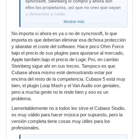
syncrosoft, Steinberg lo compró y ahora son
ellos los propietarios, así que no creo que vayan
a demandar a nadie.
Mostrar más
Por otra parte, no hace falta gastarse mucho. No
hace falta comprarse la versión completa. El
No importa si ahora es ya o no de syncrosoft, lo que
Cubase Studio trae todo lo que hace falta y más
importa es que deberían eliminar esa dichosa protección
para la gran mayoría. Solo el 10% de la gente
y abaratar el coste del software. Hace poco Ohm Force
echará en falta alguna cosa, como el control
bajo el precio de sus plugins para ajustarse al mercado,
room ese.
Apple también bajo el precio de Logic Pro, en cambio
Yo compré el Cubase Studio 4 versión
Steinberg sigue ahí en sus treces. Tampoco es que
educacional por 120€, y va perfecto.
Cubase ahora mismo esté demostrando estar por
encima del resto de la competencia. Cubase 5 está muy
Saludos.
bien, el plugin Loop Mash y el Vari Audio son geniales,
pero a mucha gente no le rinde bien y eso es un
problema.
Lamentablemente no a todos les sirve el Cubase Studio,
es muy válido para hacer música por supuesto, pero la
versión completa tiene cosas muy útiles para los
profesionales.