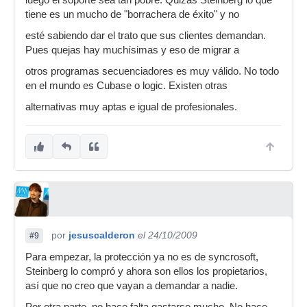
luego el soporte sea tan pobre. Quizás Steinberg lo que
tiene es un mucho de "borrachera de éxito" y no
esté sabiendo dar el trato que sus clientes demandan.
No estoy molesto con los piratas, estoy molesto
Pues quejas hay muchísimas y eso de migrar a
con Steinberg porque nos toman el pelo con la
otros programas secuenciadores es muy válido. No todo
dichosa protección. Joe! es que la estamos
en el mundo es Cubase o logic. Existen otras
pagando cara, no sólo por la pasta es que no te
facilitan para nada la vida si te ocurre algo con el
alternativas muy aptas e igual de profesionales.
dongle, se lavan las manos y te dicen que es
problema tuyo. No perdona, no es mi problema,
ustedes imponen este sistema fracasado y luego
ala! ten cuidado y no la pierdas. El problema
será vuestro cuando vuestros clientes empiecen
a pasarse a otras plataformas porque ya no
aguantan más la tomadura de pelo esta.
Salu2,
por
jesuscalderon
el 24/10/2009
#9
Para empezar, la protección ya no es de syncrosoft,
Steinberg lo compró y ahora son ellos los propietarios,
así que no creo que vayan a demandar a nadie.