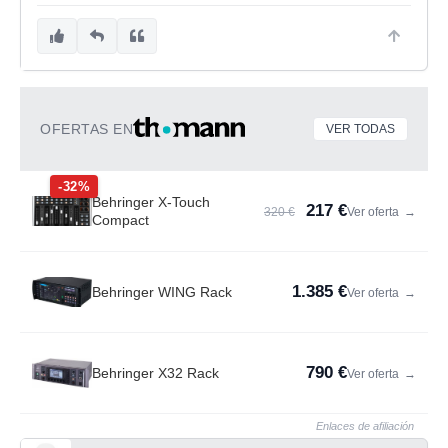
OFERTAS EN
VER TODAS
-32%
Behringer X-Touch
217 €
320 €
Ver oferta
→
Compact
1.385 €
Behringer WING Rack
Ver oferta
→
790 €
Behringer X32 Rack
Ver oferta
→
Enlaces de afiliación