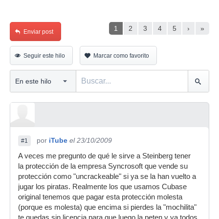
1
2
3
4
5
›
»
Enviar post
Seguir este hilo
Marcar como favorito
por
iTube
el 23/10/2009
#1
A veces me pregunto de qué le sirve a Steinberg tener
la protección de la empresa Syncrosoft que vende su
protección como "uncrackeable" si ya se la han vuelto a
jugar los piratas. Realmente los que usamos Cubase
original tenemos que pagar esta protección molesta
(porque es molesta) que encima si pierdes la "mochilita"
te quedas sin licencia para que luego la peten y ya todos