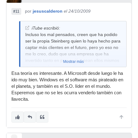
por
jesuscalderon
el 24/10/2009
#11
iTube escribió:
Incluso los mal pensados, creen que ha podido
ser la propia Steinberg quien lo haya hecho para
captar más clientes en el futuro, pero yo eso no
me lo creo, dudo que una empresa que ha
invertido tanto en protección, sean ellos mismos
Mostrar más
quienes se "autopirateen"...
Esa teoría es interesante. A Microsoft desde luego le ha
ido muy bien. Windows es el software más pirateado en
el planeta, y también es el S.O. líder en el mundo.
Esperemos que no se les ocurra venderlo también con
llavecita.