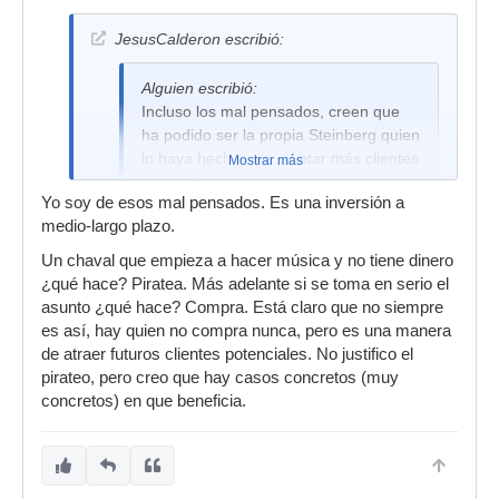
JesusCalderon escribió:
Alguien escribió:
Incluso los mal pensados, creen que
ha podido ser la propia Steinberg quien
lo haya hecho para captar más clientes
Mostrar más
en el futuro, pero yo eso no me lo creo,
Yo soy de esos mal pensados. Es una inversión a
dudo que una empresa que ha
medio-largo plazo.
invertido tanto en protección, sean
ellos mismos quienes se
Un chaval que empieza a hacer música y no tiene dinero
"autopirateen"...
¿qué hace? Piratea. Más adelante si se toma en serio el
asunto ¿qué hace? Compra. Está claro que no siempre
es así, hay quien no compra nunca, pero es una manera
Esa teoría es interesante. A Microsoft desde
de atraer futuros clientes potenciales. No justifico el
luego le ha ido muy bien. Windows es el software
pirateo, pero creo que hay casos concretos (muy
más pirateado en el planeta, y también es el
concretos) en que beneficia.
S.O. líder en el mundo. Esperemos que no se les
ocurra venderlo también con llavecita.