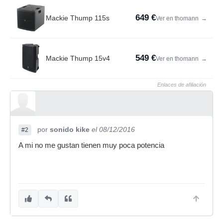
649 €
Mackie Thump 115s
Ver en thomann
→
549 €
Mackie Thump 15v4
Ver en thomann
→
Enlaces de afiliación
por
sonido kike
el 08/12/2016
#2
A mi no me gustan tienen muy poca potencia