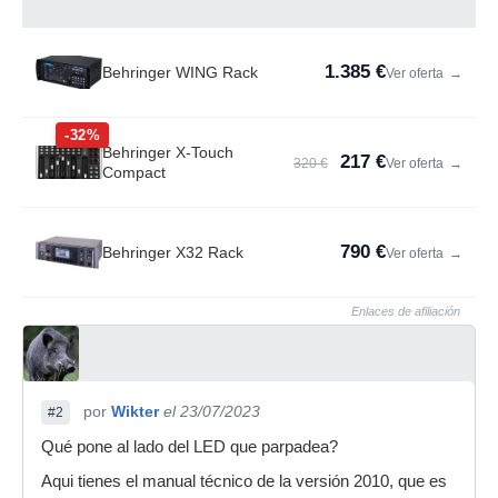
1.385 €
Behringer WING Rack
Ver oferta
→
-32%
Behringer X-Touch
217 €
320 €
Ver oferta
→
Compact
790 €
Behringer X32 Rack
Ver oferta
→
Enlaces de afiliación
por
Wikter
el 23/07/2023
#2
Qué pone al lado del LED que parpadea?
Aqui tienes el manual técnico de la versión 2010, que es