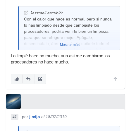
Jazzmell escribió:
Con el calor que hace es normal, pero si nunca
lo has limpiado desde que cambiaste los
procesadores, podría venirle bien un limpieza
para que se refrigere mejor. Apágalo,
desenchúfalo, ábrelo e intenta quitarle todo el
Mostrar más
polvo que puedas, con cuidado de no dañar
Lo limpié hace no mucho, aun asi me cambiaron los
nada. Igual consigues que se caliente menos y
procesadores no hace mucho.
haga menos ruido.
por
jimijo
el 18/07/2019
#7