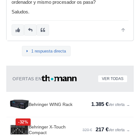
ordenador y mismo procesador os pasa?
Saludos.
1 respuesta directa
OFERTAS EN
VER TODAS
1.385 €
Behringer WING Rack
Ver oferta
→
-32%
Behringer X-Touch
217 €
320 €
Ver oferta
→
Compact