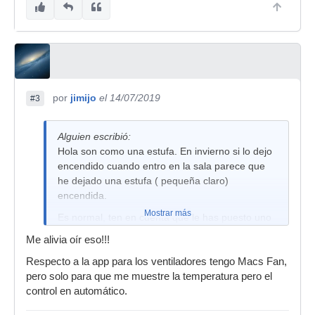
por
jimijo
el 14/07/2019
#3
Alguien escribió:
Hola son como una estufa. En invierno si lo dejo
encendido cuando entro en la sala parece que
he dejado una estufa ( pequeña claro)
encendida.
Mostrar más
Es normal, ten en cuenta que le has puesto uno
de los mas grandes y estos generan mas calor.
Me alivia oír eso!!!
¿Has modificado algo de los ventiladores con
Respecto a la app para los ventiladores tengo Macs Fan,
alguna app?.
pero solo para que me muestre la temperatura pero el
Saludos.
control en automático.