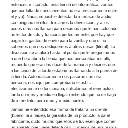
entonces mi cuñado tenía tienda de informática, vamos,
que por falta de conocimientos no era precisamente entre
el y yo). Nada, imposible detectar la interface de audio
con ninguno de ellos. Iniciamos la devolución, y a los
pocos días nos llaman para decirnos que le han colocado
un lector de cds y funciona perfectamente, que hay que
pagar los gastos de envío para la vuelta y que si no
sabemos que nos dediquemos a otras cosas (literal). La
discusión se acaloró hasta tal punto que le preguntamos
a qué hora abría la tienda que nos personábamos allí,
recuerdo que eran las doce de la mañana y decirles que
a las cinco de la tarde estábamos llamando a la puerta de
la tienda. Automáticamente nos pasaron con otra
persona, nos dijo que comprobaría el usb...
efectivamente no funcionaba, solicitamos el reembolso,
tardo un mes y medio en llegar (entiendo que no se haga
de inmediato, pero mes y medio huele).
Jamas he entendido esa forma de tratar a un cliente
(bueno, ni a nadie), la garantía de un producto la da el
fabricante, dudo mucho que ellos se tuviesen que comer
un aparato que viene defectuoso, y menos de una marca