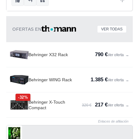
OFERTAS EN
VER TODAS
790 €
Behringer X32 Rack
Ver oferta
→
1.385 €
Behringer WING Rack
Ver oferta
→
-32%
Behringer X-Touch
217 €
320 €
Ver oferta
→
Compact
Enlaces de afiliación