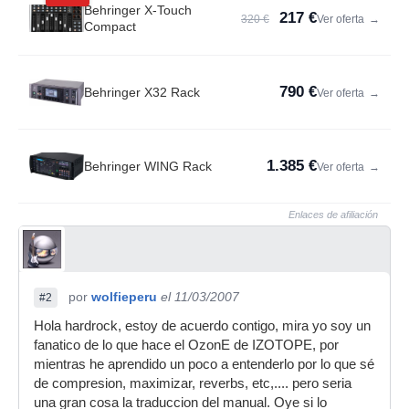
Behringer X-Touch
217 €
320 €
Ver oferta
→
Compact
790 €
Behringer X32 Rack
Ver oferta
→
1.385 €
Behringer WING Rack
Ver oferta
→
Enlaces de afiliación
por
wolfieperu
el 11/03/2007
#2
Hola hardrock, estoy de acuerdo contigo, mira yo soy un
fanatico de lo que hace el OzonE de IZOTOPE, por
mientras he aprendido un poco a entenderlo por lo que sé
de compresion, maximizar, reverbs, etc,.... pero seria
una gran cosa la traduccion del manual. Oye si lo