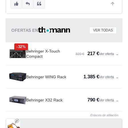
OFERTAS EN
VER TODAS
-32%
Behringer X-Touch
217 €
320 €
Ver oferta
→
Compact
1.385 €
Behringer WING Rack
Ver oferta
→
790 €
Behringer X32 Rack
Ver oferta
→
Enlaces de afiliación