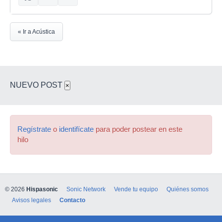
« Ir a Acústica
NUEVO POST
×
Regístrate
o
identifícate
para poder postear en este
hilo
© 2026
Hispasonic
Sonic Network
Vende tu equipo
Quiénes somos
Avisos legales
Contacto