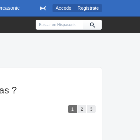

rcasonic
Accede
Regístrate
as ?
1
2
3