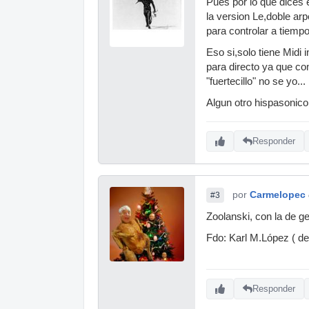
Pues por lo que dices 
la version Le,doble ar
para controlar a tiemp
Eso si,solo tiene Midi 
para directo ya que con
"fuertecillo" no se yo...
Algun otro hispasonico
Responder
por
Carmelopec
#3
Zoolanski, con la de g
Fdo: Karl M.López ( de
Responder