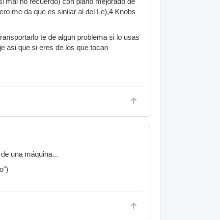
(si mal no recuerdo) con piano mejorado de
o me da que es sinilar al del Le),4 Knobs
transportarlo te de algun problema si lo usas
je asi que si eres de los que tocan
 de una máquina...
o")