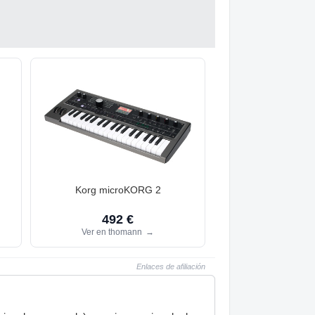
Korg microKORG 2
492 €
Ver en thomann
→
Enlaces de afiliación