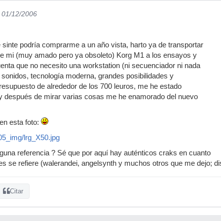
l 01/12/2006
inte podría comprarme a un año vista, harto ya de transportar
 de mi (muy amado pero ya obsoleto) Korg M1 a los ensayos y
uenta que no necesito una workstation (ni secuenciador ni nada
 sonidos, tecnología moderna, grandes posibilidades y
 presupuesto de alrededor de los 700 leuros, me he estado
 y después de mirar varias cosas me he enamorado del nuevo
en esta foto:
05_img/lrg_X50.jpg
lguna referencia ? Sé que por aquí hay auténticos craks en cuanto
es se refiere (walerandei, angelsynth y muchos otros que me dejo; di
Citar