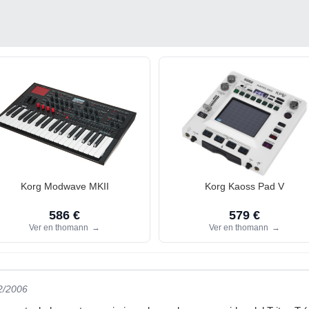
Korg Modwave MKII
Korg Kaoss Pad V
586 €
579 €
Ver en thomann
→
Ver en thomann
→
2/2006