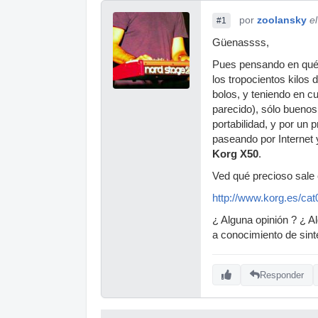
por
zoolansky
e
#1
Güenassss,
Pues pensando en qué s
los tropocientos kilos
bolos, y teniendo en c
parecido), sólo buenos
portabilidad, y por un
paseando por Internet
Korg X50
.
Ved qué precioso sale 
http://www.korg.es/cat
¿ Alguna opinión ? ¿ A
a conocimiento de sint
Responder