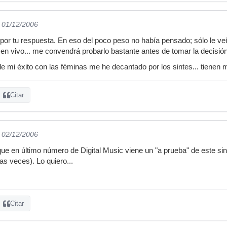
l 01/12/2006
or tu respuesta. En eso del poco peso no había pensado; sólo le veí
r en vivo... me convendrá probarlo bastante antes de tomar la decisión
e mi éxito con las féminas me he decantado por los sintes... tienen 
Citar
l 02/12/2006
que en último número de Digital Music viene un "a prueba" de este sint
as veces). Lo quiero...
Citar