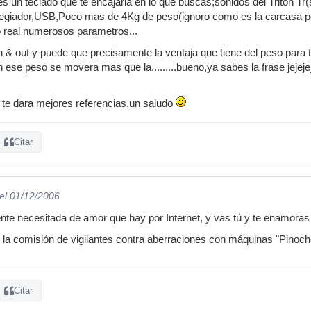
es un teclado que te encajaria en lo que buscas;sonidos del Triton Tr
pegiador,USB,Poco mas de 4Kg de peso(ignoro como es la carcasa per
o real numerosos parametros...
in & out y puede que precisamente la ventaja que tiene del peso para 
 ese peso se movera mas que la.........bueno,ya sabes la frase jejeje
 te dara mejores referencias,un saludo
Citar
el 01/12/2006
ente necesitada de amor que hay por Internet, y vas tú y te enamoras
 la comisión de vigilantes contra aberraciones con máquinas "Pinoch
Citar