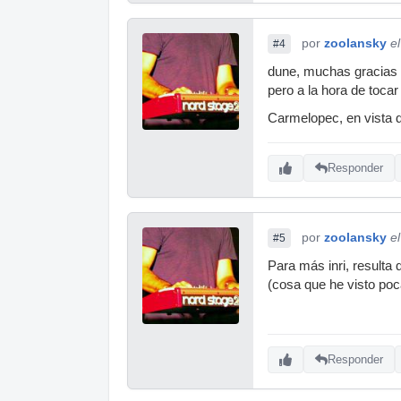
por
zoolansky
e
#4
dune, muchas gracias p
pero a la hora de toca
Carmelopec, en vista d
Responder
por
zoolansky
e
#5
Para más inri, resulta 
(cosa que he visto poc
Responder