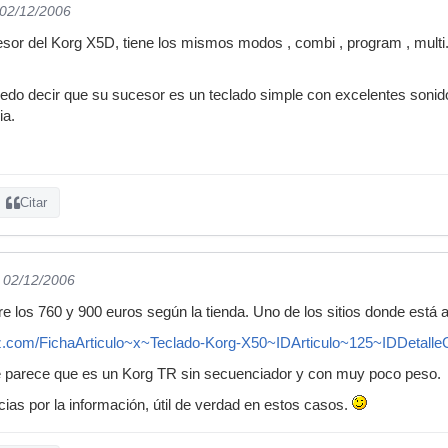
 02/12/2006
esor del Korg X5D, tiene los mismos modos , combi , program , multi..
uedo decir que su sucesor es un teclado simple con excelentes sonid
ia.
Citar
l 02/12/2006
e los 760 y 900 euros según la tienda. Uno de los sitios donde está a
iz.com/FichaArticulo~x~Teclado-Korg-X50~IDArticulo~125~IDDetalle
 parece que es un Korg TR sin secuenciador y con muy poco peso.
ias por la información, útil de verdad en estos casos.