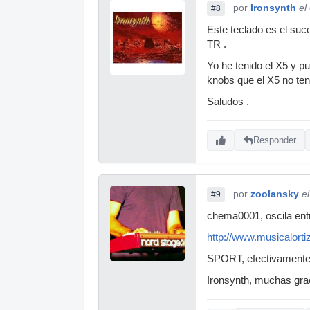
por
Ironsynth
el
#8
Este teclado es el suc
TR .
Yo he tenido el X5 y p
knobs que el X5 no ten
Saludos .
Responder
por
zoolansky
e
#9
chema0001, oscila entr
http://www.musicalort
SPORT, efectivamente
Ironsynth, muchas grac