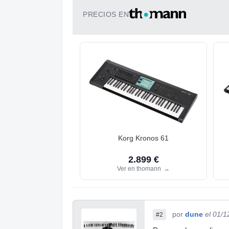
PRECIOS EN
Korg Kronos 61
2.899 €
Ver en thomann
→
por
dune
el 01/1
#2