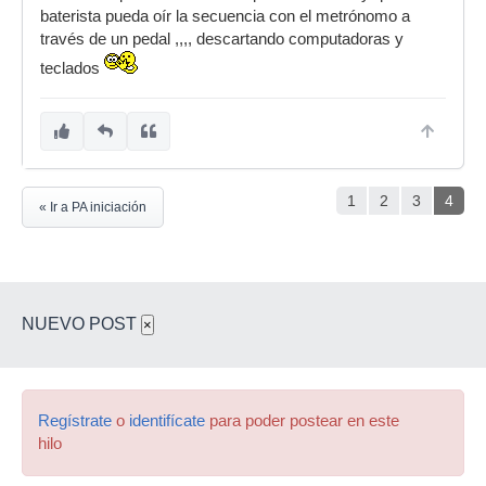
baterista pueda oír la secuencia con el metrónomo a
través de un pedal ,,,, descartando computadoras y
teclados
1
2
3
4
« Ir a PA iniciación
NUEVO POST
×
Regístrate
o
identifícate
para poder postear en este
hilo