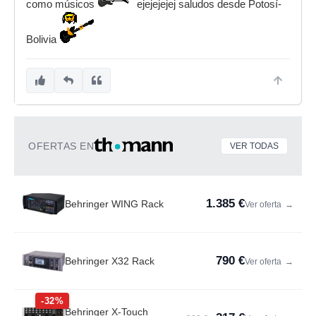
como músicos
ejejejejej saludos desde Potosí-
Bolivia
OFERTAS EN
VER TODAS
1.385 €
Behringer WING Rack
Ver oferta
→
790 €
Behringer X32 Rack
Ver oferta
→
-32%
Behringer X-Touch