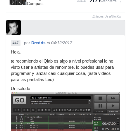
217 €
320 €
Ver oferta
→
Compact
Enlaces de afiliación
por
Dredris
el 04/12/2017
#47
Hola.
te recomiendo el Qlab es algo a nivel profesional lo he
visto usar a artistas de renombre, lo puedes usar para
programar y lanzar casi cualquier cosa, (asta videos
para las pantallas Led)
Un saludo