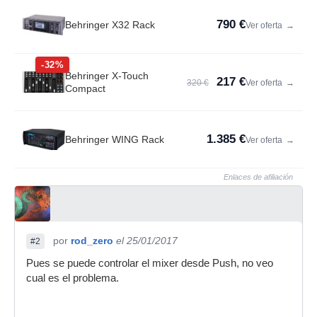
790 €
Behringer X32 Rack
Ver oferta
→
-32%
Behringer X-Touch
217 €
320 €
Ver oferta
→
Compact
1.385 €
Behringer WING Rack
Ver oferta
→
Enlaces de afiliación
por
rod_zero
el 25/01/2017
#2
Pues se puede controlar el mixer desde Push, no veo
cual es el problema.