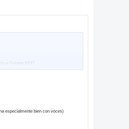
ecto a Cubase SX3?
ciona especialmente bien con voces)