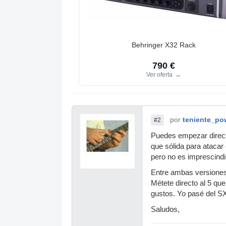
Behringer X32 Rack
790 €
Ver oferta
→
por
teniente_po
#2
Puedes empezar direct
que sólida para atacar 
pero no es imprescindi
Entre ambas versiones 
Métete directo al 5 qu
gustos. Yo pasé del SX
Saludos,