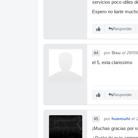
servicios poco utiles 
Espero no liarte mucho
Responder
por
Sisu
el 28/0
#4
el 5, esta clarissimo
Responder
por
huercuhi
el 
#5
¡Muchas gracias por s
¿Quién da más opinio