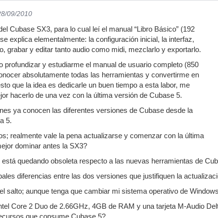
28/09/2010
el Cubase SX3, para lo cual leí el manual “Libro Básico” (192
e explica elementalmente: la configuración inicial, la interfaz,
, grabar y editar tanto audio como midi, mezclarlo y exportarlo.
o profundizar y estudiarme el manual de usuario completo (850
conocer absolutamente todas las herramientas y convertirme en
to que la idea es dedicarle un buen tiempo a esta labor, me
jor hacerlo de una vez con la última versión de Cubase 5.
es ya conocen las diferentes versiones de Cubase desde la
a 5.
s; realmente vale la pena actualizarse y comenzar con la última
mejor dominar antes la SX3?
 está quedando obsoleta respecto a las nuevas herramientas de Cub
ales diferencias entre las dos versiones que justifiquen la actualizac
l salto; aunque tenga que cambiar mi sistema operativo de Windows
ntel Core 2 Duo de 2.66GHz, 4GB de RAM y una tarjeta M-Audio Del
 recursos que consume Cubase 5?