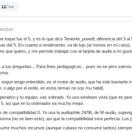
Citar
09/2010
 toque fue el 5, y es lo que dice Teniente_powell, diferencia del 3 al
s del 5. En cuanto a rendimiento, va de lujo (al menos en mi caso), 
ns que quiero, y me permite trabajar con al tarjeta de audio a mi gus
 tus preguntas... Para fines pedagogicos... pues no se pero vamos, e
isma.
5, segun tengo entendido, es el motor de audio, que ha sido bastante me
te, o algo por el estilo, en estos temas no soy mu habil).
perativo y tu equipo, vas sobrado. Yo uso windows vista (que es peor
5, asi que en tu ordenador ira mucho mejor.
s de compatibilidad 0. Yo usa la audiophile 24/96, de M-audio, supong
isma (no se bien esto), asi que la compatibilidad sera perfecta. Los pl
onsumir muchos recursos (aunque cubase no consume tantos) siempre 