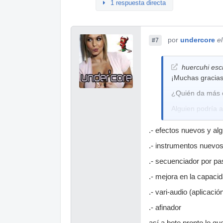
1 respuesta directa
por
undercore
e
#7
huercuhi escr
¡Muchas gracias
¿Quién da más 
Alguien podría 
.- efectos nuevos y a
.- instrumentos nuevo
.- secuenciador por pa
.- mejora en la capacid
.- vari-audio (aplicaci
.- afinador
así a bote pronto lo q