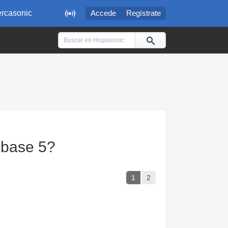

rcasonic
Accede
Regístrate
ubase 5?
1
2