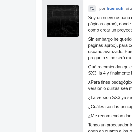
por
huercuhi
el 
#1
Soy un nuevo usuario d
páginas aprox), donde s
como crear un proyecto
Sin embargo he querid
páginas aprox), para 
usuario avanzado. Pues
pregunto si no será me
Qué recomiendan quien
SX3, la 4 y finalmente l
¿Para fines pedagógico
versión o quizás sea 
¿La versión SX3 ya se
¿Cuáles son las princip
¿Me recomiendan dar e
Tengo un procesador I
corto en cuanto a los