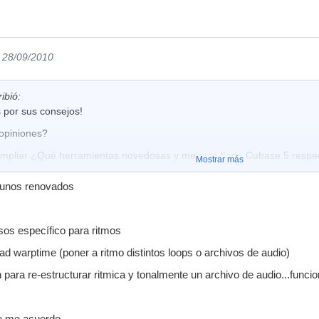
l 28/09/2010
ibió:
 por sus consejos!
opiniones?
ampliar ¿Qué herramientas novedosas y mejoras tiene Cubase 5 resp
Mostrar más
lgunos renovados
s
sos específico para ritmos
ad warptime (poner a ritmo distintos loops o archivos de audio)
ón para re-estructurar ritmica y tonalmente un archivo de audio...fun
ue me acuerdo