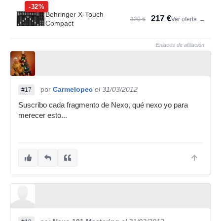
-32%
Behringer X-Touch
217 €
320 €
Ver oferta
→
Compact
Enlaces de afiliación
por
Carmelopec
el 31/03/2012
#17
Suscribo cada fragmento de Nexo, qué nexo yo para
merecer esto...