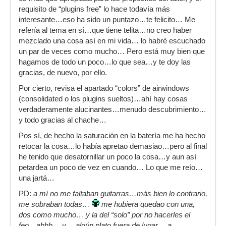
requisito de “plugins free” lo hace todavía más
interesante…eso ha sido un puntazo…te felicito… Me
refería al tema en sí…que tiene telita…no creo haber
mezclado una cosa así en mi vida… lo habré escuchado
un par de veces como mucho… Pero está muy bien que
hagamos de todo un poco…lo que sea…y te doy las
gracias, de nuevo, por ello.
Por cierto, revisa el apartado “colors” de airwindows
(consolidated o los plugins sueltos)…ahí hay cosas
verdaderamente alucinantes…menudo descubrimiento…
y todo gracias al chache…
Pos sí, de hecho la saturación en la batería me ha hecho
retocar la cosa…lo había apretao demasiao…pero al final
he tenido que desatornillar un poco la cosa…y aun así
petardea un poco de vez en cuando… Lo que me reío…
una jartá…
PD:
a mí no me faltaban guitarras…más bien lo contrario,
me sobraban todas…
me hubiera quedao con una,
dos como mucho… y la del “solo” por no hacerles el
feo…ahhh …y …algún plato fuera de lugar… a