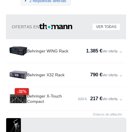
2 respuestas directas
OFERTAS EN
VER TODAS
1.385 €
Behringer WING Rack
Ver oferta
→
790 €
Behringer X32 Rack
Ver oferta
→
-32%
Behringer X-Touch
217 €
320 €
Ver oferta
→
Compact
Enlaces de afiliación