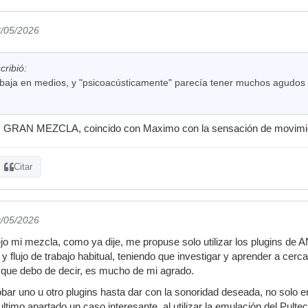
8/05/2026
ribió:
 baja en medios, y "psicoacústicamente" parecía tener muchos agudos
... GRAN MEZCLA, coincido con Maximo con la sensación de movimi
Citar
9/05/2026
jo mi mezcla, como ya dije, me propuse solo utilizar los plugins 
 y flujo de trabajo habitual, teniendo que investigar y aprender a cerc
que debo de decir, es mucho de mi agrado.
obar uno u otro plugins hasta dar con la sonoridad deseada, no solo e
timo apartado un caso interesante, al utilizar la emulación del Pulte