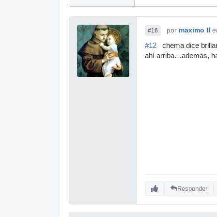
por
maximo II
e
#16
#12
chema dice brilla
ahí arriba…además, ha
Responder