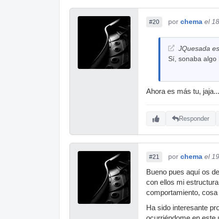
por
chema
el 1
#20
JQuesada esc
Sí, sonaba algo
Ahora es más tu, jaja
Responder
por
chema
el 1
#21
Bueno pues aquí os de
con ellos mi estructura
comportamiento, cosa 
Ha sido interesante pr
ocurriéndome en este ul