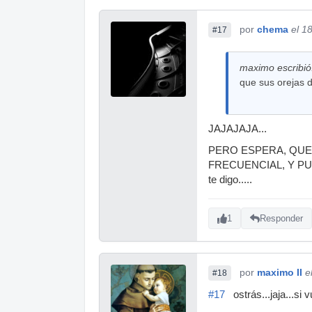
por
chema
el 1
#17
maximo escribió
que sus orejas d
JAJAJAJA...
PERO ESPERA, QUE
FRECUENCIAL, Y PUEDE
te digo.....
1
Responder
por
maximo II
e
#18
#17
ostrás...jaja...si