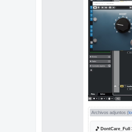
Archivos adjuntos (
l
🎵
DontCare_Full