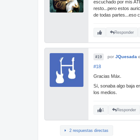
escuchado por mis ATH m
resto...pero estos auri
de todas partes...eso c
Responder
por
JQuesada
#19
#18
Gracias Máx.
Sí, sonaba algo baja e
los medios.
1
Responder
2 respuestas directas