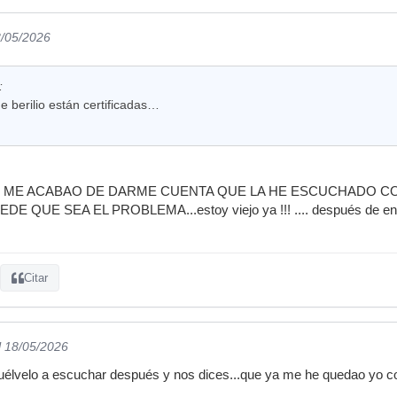
8/05/2026
:
e berilio están certificadas…
 ME ACABAO DE DARME CUENTA QUE LA HE ESCUCHADO CON
 QUE SEA EL PROBLEMA...estoy viejo ya !!! .... después de entr
Citar
l 18/05/2026
 vuélvelo a escuchar después y nos dices...que ya me he quedao yo co