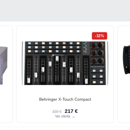
-32%
Behringer X-Touch Compact
217 €
320 €
Ver oferta
→