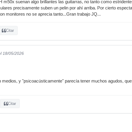
50x suenan algo brillantes las guitarras, no tanto como estridentes, 
culares precisamente suben un pelin por ahí arriba. Por cierto espectac
on monitores no se aprecia tanto...Gran trabajo JQ...
Citar
el 18/05/2026
n medios, y "psicoacústicamente" parecía tener muchos agudos, que l
Citar