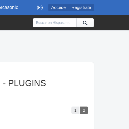

rcasonic
Accede
Regístrate
e - PLUGINS
1
2