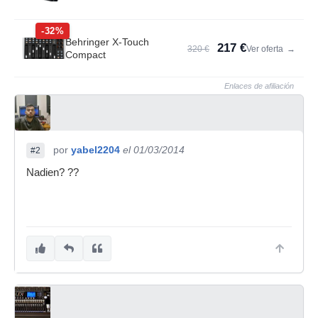
-32%
Behringer X-Touch
217 €
320 €
Ver oferta
→
Compact
Enlaces de afiliación
por
yabel2204
el 01/03/2014
#2
Nadien? ??