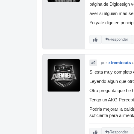
página de Digidesign v
aver si alguien más se
Yo yate digo,en princip
Responder
por
xtrembeats
#9
Si esta muy completo e
Leyendo algun que otro
Otra pregunta que he h
Tengo un AKG Percepti
Podria mejorar la cal
suficiente para aliment
Responder