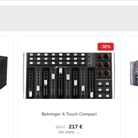
-32%
Behringer X-Touch Compact
217 €
320 €
Ver oferta
→