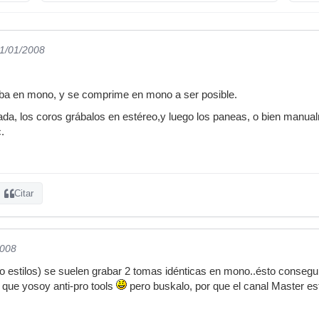
31/01/2008
raba en mono, y se comprime en mono a ser posible.
da, los coros grábalos en estéreo,y luego los paneas, o bien manual
c.
Citar
2008
tro estilos) se suelen grabar 2 tomas idénticas en mono..ésto conseg
 que yosoy anti-pro tools
pero buskalo, por que el canal Master est