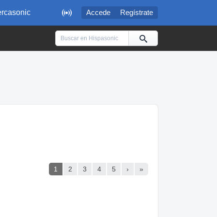

rcasonic
Accede
Regístrate
1
2
3
4
5
›
»