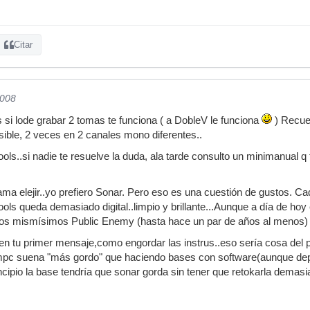
Citar
2008
si lode grabar 2 tomas te funciona ( a DobleV le funciona
) Recuer
ible, 2 veces en 2 canales mono diferentes..
ools..si nadie te resuelve la duda, ala tarde consulto un minimanual q
ma elejir..yo prefiero Sonar. Pero eso es una cuestión de gustos. Ca
ools queda demasiado digital..limpio y brillante...Aunque a día de hoy
..los mismísimos Public Enemy (hasta hace un par de años al menos)
 en tu primer mensaje,como engordar las instrus..eso sería cosa del 
pc suena "más gordo" que haciendo bases con software(aunque dep
incipio la base tendría que sonar gorda sin tener que retokarla demas