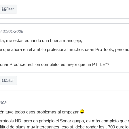
Citar
el 31/01/2008
sta, me estas echando una buena mano jeje,
se que ahora en el ambito profesional muchos usan Pro Tools, pero n
onar Producer edition completo, es mejor que un PT "LE"?
Citar
2008
én tuve todos esos problemas al empezar
protools HD..pero en principio el Sonar guapo, es más completo que e
titud de plugs muy interesantes..eso sí, debe rondar los.. 700 eureli