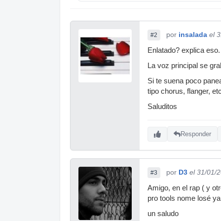
por
insalada
el 
#2
Enlatado? explica eso.
La voz principal se g
Si te suena poco panea
tipo chorus, flanger, et
Saluditos
Responder
por
D3
el 31/01/
#3
Amigo, en el rap ( y o
pro tools nome losé ya
un saludo