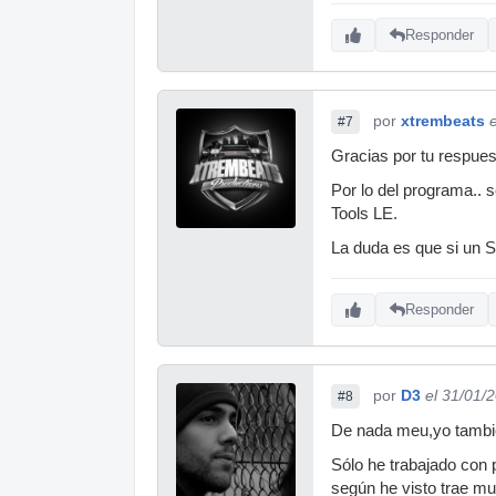
Responder
por
xtrembeats
#7
Gracias por tu respue
Por lo del programa.. 
Tools LE.
La duda es que si un S
Responder
por
D3
el 31/01/
#8
De nada meu,yo tambi
Sólo he trabajado con 
según he visto trae mul