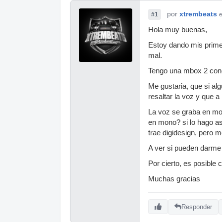
por
xtrembeats
#1
Hola muy buenas,
Estoy dando mis primer
mal.
Tengo una mbox 2 con
Me gustaria, que si al
resaltar la voz y que a
La voz se graba en mo
en mono? si lo hago a
trae digidesign, pero 
A ver si pueden darme
Por cierto, es posible
Muchas gracias
Responder