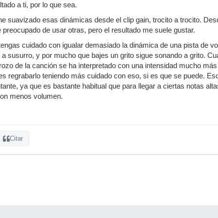
tado a ti, por lo que sea.
he suavizado esas dinámicas desde el clip gain, trocito a trocito. De
 preocupado de usar otras, pero el resultado me suele gustar.
e tengas cuidado con igualar demasiado la dinámica de una pista de
 a susurro, y por mucho que bajes un grito sigue sonando a grito. 
trozo de la canción se ha interpretado con una intensidad mucho más al
 es regrabarlo teniendo más cuidado con eso, si es que se puede. Es
ntante, ya que es bastante habitual que para llegar a ciertas notas al
con menos volumen.
Citar