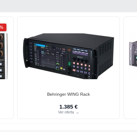
2%
Behringer WING Rack
1.385 €
Ver oferta
→