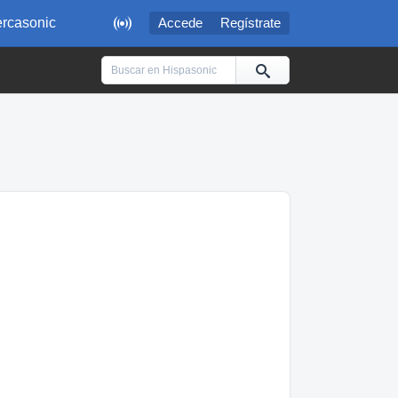

rcasonic
Accede
Regístrate