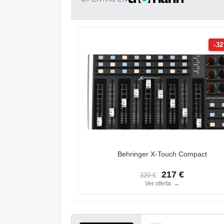
-3
Behringer X-Touch Compact
217 €
320 €
Ver oferta
→