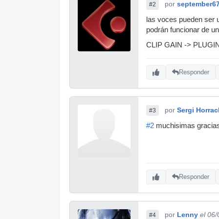
por
september6
#2
las voces pueden ser u
podrán funcionar de un
CLIP GAIN -> PLUGI
Responder
por
Sergi Horrac
#3
#2
muchisimas gracias l
Responder
por
Lenny
el 06
#4