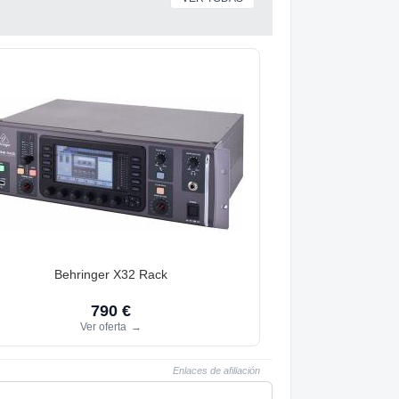
Behringer X32 Rack
790 €
Ver oferta
→
Enlaces de afiliación