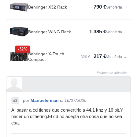
790 €
Behringer X32 Rack
Ver oferta
→
1.385 €
Behringer WING Rack
Ver oferta
→
-32%
Behringer X-Touch
217 €
320 €
Ver oferta
→
Compact
Enlaces de afiliación
por
Manuelerman
el 15/07/2005
#2
Al pasar a cd tienes que convertirlo a 44.1 khz y 16 bit.Y
hacer un dithering.El cd no acepta otra cosa que no sea
esa.