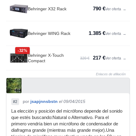
790 €
Behringer X32 Rack
Ver oferta
→
1.385 €
Behringer WING Rack
Ver oferta
→
-32%
Behringer X-Touch
217 €
320 €
Ver oferta
→
Compact
Enlaces de afiliación
por
jsapjnnsbstn
el 09/04/2015
#2
La elección y posición del micrófono depende del sonido
que estés buscando:Natural o Alternativo. Para el
primero vendría bien un micrófono de condensador de
diafragma grande (mientras más grande mejor).Una