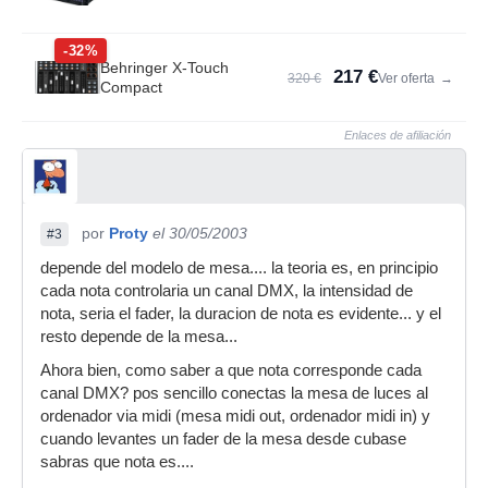
-32%
Behringer X-Touch
217 €
320 €
Ver oferta
→
Compact
Enlaces de afiliación
por
Proty
el 30/05/2003
#3
depende del modelo de mesa.... la teoria es, en principio
cada nota controlaria un canal DMX, la intensidad de
nota, seria el fader, la duracion de nota es evidente... y el
resto depende de la mesa...
Ahora bien, como saber a que nota corresponde cada
canal DMX? pos sencillo conectas la mesa de luces al
ordenador via midi (mesa midi out, ordenador midi in) y
cuando levantes un fader de la mesa desde cubase
sabras que nota es....