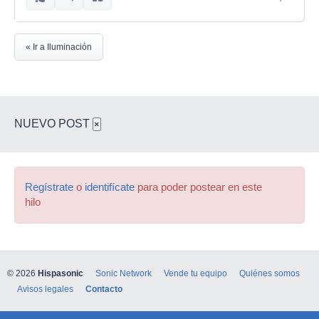
« Ir a Iluminación
NUEVO POST
×
Regístrate
o
identifícate
para poder postear en este
hilo
© 2026
Hispasonic
Sonic Network
Vende tu equipo
Quiénes somos
Avisos legales
Contacto