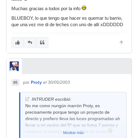
Muchas gracias a todos por la info
BLUEBOY, lo que tengo que hacer es quemar tu barrio,
que una vez me di de leches con uno de allí xDDDDDD
por
Proty
el 30/05/2003
#6
INTRUDER escribió:
No me como nungún marrón Proty, es
precisamente porque tengo un proyecto de
directo y prefiero lleva las luces programadas ah
llevar a mi vecino del 5º que se fuma 7 porros y
conduce el camión, al control de las luces
Mostrar más