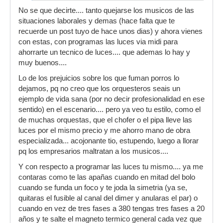
Muchas gracias a todos por la info
No se que decirte.... tanto quejarse los musicos de las
BLUEBOY, lo que tengo que hacer es quemar tu
situaciones laborales y demas (hace falta que te
barrio, que una vez me di de leches con uno de
recuerde un post tuyo de hace unos dias) y ahora vienes
allí xDDDDDD
con estas, con programas las luces via midi para
ahorrarte un tecnico de luces.... que ademas lo hay y
muy buenos....
Lo de los prejuicios sobre los que fuman porros lo
dejamos, pq no creo que los orquesteros seais un
ejemplo de vida sana (por no decir profesionalidad en ese
sentido) en el escenario.... pero ya veo tu estilo, como el
de muchas orquestas, que el chofer o el pipa lleve las
luces por el mismo precio y me ahorro mano de obra
especializada... acojonante tio, estupendo, luego a llorar
pq los empresarios maltratan a los musicos....
Y con respecto a programar las luces tu mismo.... ya me
contaras como te las apañas cuando en mitad del bolo
cuando se funda un foco y te joda la simetria (ya se,
quitaras el fusible al canal del dimer y anularas el par) o
cuando en vez de tres fases a 380 tengas tres fases a 20
años y te salte el magneto termico general cada vez que