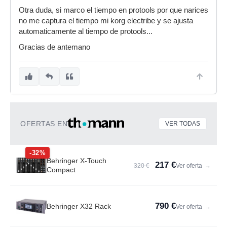
Otra duda, si marco el tiempo en protools por que narices
no me captura el tiempo mi korg electribe y se ajusta
automaticamente al tiempo de protools...
Gracias de antemano
OFERTAS EN
VER TODAS
-32%
Behringer X-Touch
217 €
320 €
Ver oferta
→
Compact
790 €
Behringer X32 Rack
Ver oferta
→