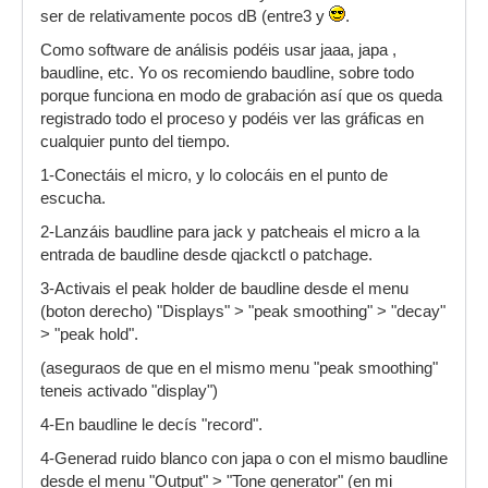
ser de relativamente pocos dB (entre3 y
.
Como software de análisis podéis usar jaaa, japa ,
baudline, etc. Yo os recomiendo baudline, sobre todo
porque funciona en modo de grabación así que os queda
registrado todo el proceso y podéis ver las gráficas en
cualquier punto del tiempo.
1-Conectáis el micro, y lo colocáis en el punto de
escucha.
2-Lanzáis baudline para jack y patcheais el micro a la
entrada de baudline desde qjackctl o patchage.
3-Activais el peak holder de baudline desde el menu
(boton derecho) "Displays" > "peak smoothing" > "decay"
> "peak hold".
(aseguraos de que en el mismo menu "peak smoothing"
teneis activado "display")
4-En baudline le decís "record".
4-Generad ruido blanco con japa o con el mismo baudline
desde el menu "Output" > "Tone generator" (en mi