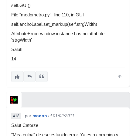
self.GUI()
File "modometro.py", line 110, in GUI
self.anchoLabel.set_markup(self.strgWidth)
AttributeError: window instance has no attribute
'strgWidth'
Salut!
14
por
monon
el 01/02/2011
#18
Salut Catorze
"Mea culpa" de ese estupido error. Ya esta corregido y