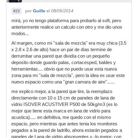
por
Guille
el 08/05/2014
#23
mirá, yo no tengo plataforma para probarlo al soft, pero
anteriormente realice un calculo con otro y me dio unos
modos...
Al margen, como mi ''sala de mezcla'' era muy chica (3.5
x 2.8 x 2.6 de alto) hace un par de días termine de
derrumbar una pared que dividía con un pequeño
deposito donde guardo palas, cortacesped, baldes y
herramientas.... obvio que no puedo usar esta nueva
zona para mi ''sala de mezcla'', pero la idea es usar este
nuevo espacio como una ''gran camara de aire''......
me explico mejor, a la pared que tire, la reemplazo
directamente con 10 o 15 cm de paneles de lana de
vidrio ISOVER ACUSTIVER P500 de 50kg/m3 (es lo
mejor que tiene esta marca en lana de vidrio para
acustica)..... en defnitiva, me quedo con el mismo
espacio, pero mientras que antes tenia los monitores
pegados a la pared de ladrillo, ahora estarán pegados a
paneles de Lana de vidrio absorventes y -lo mejor- con