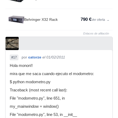
790 €
Behringer X32 Rack
Ver oferta
→
Enlaces de afiliación
por
catorze
el 01/02/2011
#17
Hola monon!!
mira que me saca cuando ejecuto el modometro:
$ python modometro.py
Traceback (most recent call last):
File "modometro.py", line 651, in
my_mainwindow = window()
File "modometro.py", line 53, in __init__