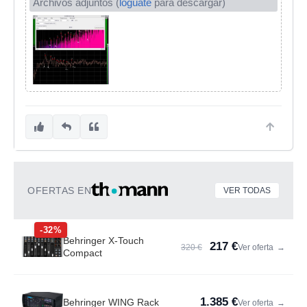
Archivos adjuntos (
logúate
para descargar)
OFERTAS EN
VER TODAS
-32%
Behringer X-Touch
217 €
320 €
Ver oferta
→
Compact
1.385 €
Behringer WING Rack
Ver oferta
→