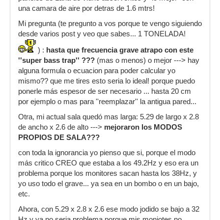
una camara de aire por detras de 1.6 mtrs!
Mi pregunta (te pregunto a vos porque te vengo siguiendo
desde varios post y veo que sabes... 1 TONELADA!
) :
hasta que frecuencia grave atrapo con este
''super bass trap'' ???
(mas o menos) o mejor ---> hay
alguna formula o ecuacion para poder calcular yo
mismo?? que me tires esto seria lo ideal! porque puedo
ponerle más espesor de ser necesario ... hasta 20 cm
por ejemplo o mas para ''reemplazar'' la antigua pared...
Otra, mi actual sala quedó mas larga: 5.29 de largo x 2.8
de ancho x 2.6 de alto --->
mejoraron los MODOS
PROPIOS DE SALA???
con toda la ignorancia yo pienso que si, porque el modo
más critico CREO que estaba a los 49.2Hz y eso era un
problema porque los monitores sacan hasta los 38Hz, y
yo uso todo el grave... ya sea en un bombo o en un bajo,
etc.
Ahora, con 5.29 x 2.8 x 2.6 ese modo jodido se bajo a 32
Hz y ya no seria problema porque mis moniotes no