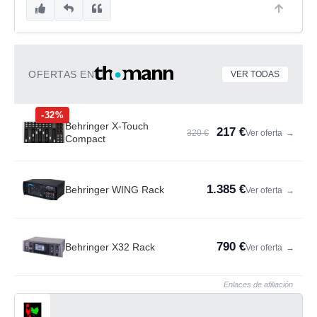
OFERTAS EN
VER TODAS
-32%
Behringer X-Touch
217 €
320 €
Ver oferta
→
Compact
1.385 €
Behringer WING Rack
Ver oferta
→
790 €
Behringer X32 Rack
Ver oferta
→
Enlaces de afiliación