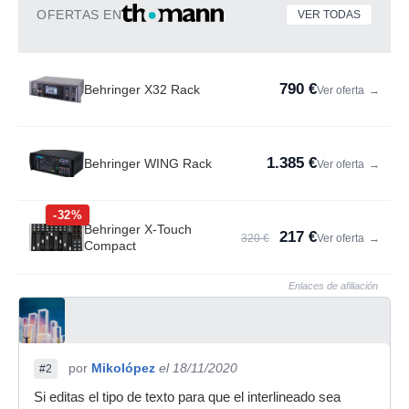
OFERTAS EN
VER TODAS
790 €
Behringer X32 Rack
Ver oferta
→
1.385 €
Behringer WING Rack
Ver oferta
→
-32%
Behringer X-Touch
217 €
320 €
Ver oferta
→
Compact
Enlaces de afiliación
por
Mikolópez
el 18/11/2020
#2
Si editas el tipo de texto para que el interlineado sea