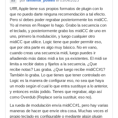
por
teniente_powell
el 03/04/2023
#5
Uffff, Apple tiene sus propios formatos de plugin con lo
que no puedo darte ninguna recomendación a tal efecto.
Pero sí debes poder regrabar posteriormente los midiCC.
Yo al menos en Reaper lo hago. Grabo la secuencia con
el teclado, y posteriormente grabo los midiCC de uno en
uno, primero la modulación, y luego cualquier otro
midiCC que utilice. Logic tiene que poder permitir eso,
que por otra parte es algo muy básico. No en vano,
cuando creas una secuencia midi, luego puedes ir
añadiendo más datos midi a los ya existentes. El midi se
limita a recibir datos y fijarlos a la secuencia. ¿Que
recibe notas? Las graba. ¿Que luego recibe midiCC#1?
También lo graba. Lo que tienes que tener controlado en
Logic es la manera de configurar eso, no sea que haya
un modo según el cual lo que entra sustituye a lo anterior,
y entonces estás jodido. Tienes que regrabar, algo así
como Overdub (Replace sería sustituir, eso no).
La rueda de modulación envía midiCC#1, pero hay varias
maneras de hacer que envíe otra cosa. Muchas veces el
propio teclado es configurable o mediante algún plugin