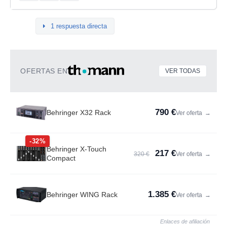
1 respuesta directa
OFERTAS EN
VER TODAS
790 €
Behringer X32 Rack
Ver oferta
→
-32%
Behringer X-Touch
217 €
320 €
Ver oferta
→
Compact
1.385 €
Behringer WING Rack
Ver oferta
→
Enlaces de afiliación