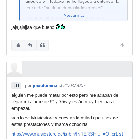
unos de 5´. Todavia no he llegado a entender la
teoria de "no tiene demasiados graves".
Mostrar más
Cuando quiero grabes pongo un tema en
reproductor panasonic, activo Bass, luego,
jajajajajjaa que bueno
ultrabass, luego max bass, luego bass boosst,
luego....jajaja
Boooomb-boooomb-boooom-boooom
por
jmcolomina
el 21/04/2007
#11
alguien me puede matar por esto pero me acaban de
llegar mis fame de 5" y 75w y están muy bien para
empezar.
son lo de Musicstore y cuestan la mitad que unos de
estas prestaciones y marca conocida.
http://www.musicstore.de/is-bin/INTERSH ... =OfferList