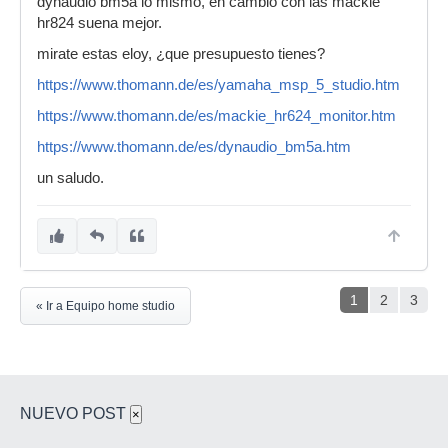
dynaudio bm5a lo mismo, en cambio con las mackie
hr824 suena mejor.
mirate estas eloy, ¿que presupuesto tienes?
https://www.thomann.de/es/yamaha_msp_5_studio.htm
https://www.thomann.de/es/mackie_hr624_monitor.htm
https://www.thomann.de/es/dynaudio_bm5a.htm
un saludo.
1
2
3
« Ir a Equipo home studio
NUEVO POST
×