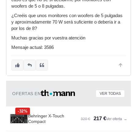
woofers de 5 o 8 pulgadas.
¿Creéis que unos monitores con woofers de 5 pulgadas
y aproximadamente 70 W será suficiente o debería ir a
por los de 8?
Muchas gracias por vuestra atención
Mensaje actual: 3586
OFERTAS EN
VER TODAS
-32%
Behringer X-Touch
217 €
320 €
Ver oferta
→
Compact