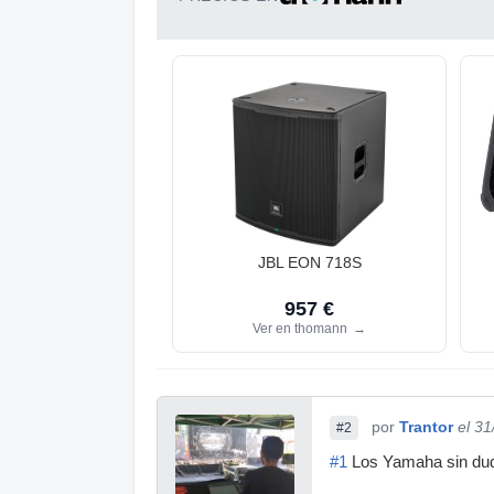
JBL EON 718S
957 €
Ver en thomann
→
por
Trantor
el 3
#2
#1
Los Yamaha sin duda