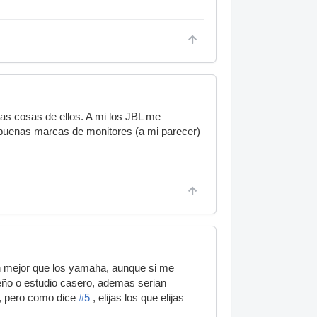
as cosas de ellos. A mi los JBL me
 buenas marcas de monitores (a mi parecer)
ean mejor que los yamaha, aunque si me
eño o estudio casero, ademas serian
a, pero como dice
#5
, elijas los que elijas