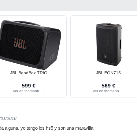
JBL BandBox TRIO
JBL EON715
599 €
569 €
Ver en thomann
→
Ver en thomann
→
1/01/2018
 alguna, yo tengo los hs5 y son una maravilla.