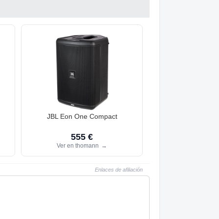
JBL Eon One Compact
555 €
Ver en thomann
→
Enlaces de afiliación