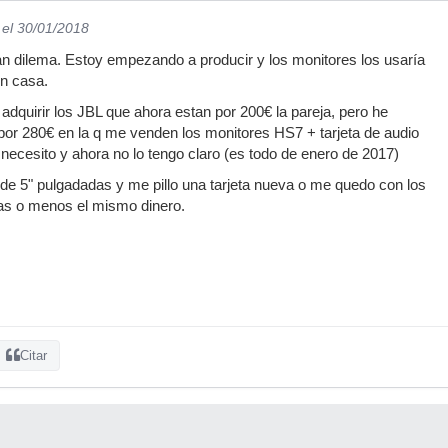
el 30/01/2018
n dilema. Estoy empezando a producir y los monitores los usaría
en casa.
quirir los JBL que ahora estan por 200€ la pareja, pero he
por 280€ en la q me venden los monitores HS7 + tarjeta de audio
necesito y ahora no lo tengo claro (es todo de enero de 2017)
e 5" pulgadadas y me pillo una tarjeta nueva o me quedo con los
as o menos el mismo dinero.
Citar