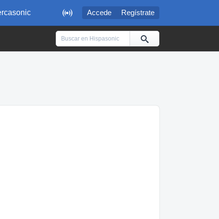

rcasonic
Accede
Regístrate